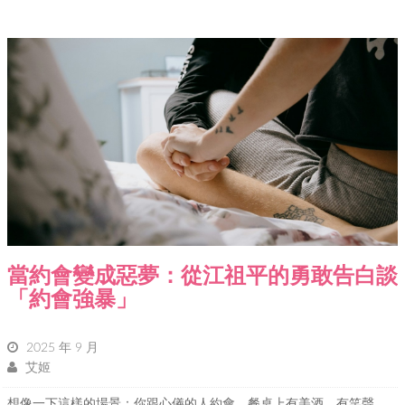
當約會變成惡夢：從江祖平的勇敢告白談
「約會強暴」
2025 年 9 月
艾姬
想像一下這樣的場景：你跟心儀的人約會，餐桌上有美酒、有笑聲，