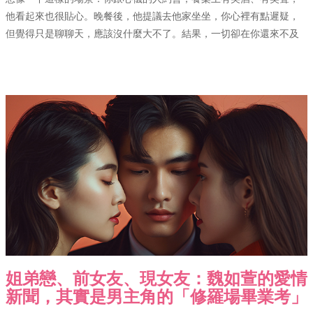
他看起來也很貼心。晚餐後，他提議去他家坐坐，你心裡有點遲疑，
但覺得只是聊聊天，應該沒什麼大不了。結果，一切卻在你還來不及
姐弟戀、前女友、現女友：魏如萱的愛情
新聞，其實是男主角的「修羅場畢業考」