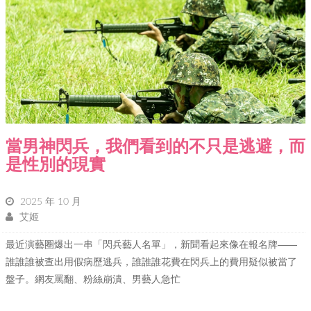
當男神閃兵，我們看到的不只是逃避，而
是性別的現實
2025 年 10 月
艾姬
最近演藝圈爆出一串「閃兵藝人名單」，新聞看起來像在報名牌——
誰誰誰被查出用假病歷逃兵，誰誰誰花費在閃兵上的費用疑似被當了
盤子。網友罵翻、粉絲崩潰、男藝人急忙