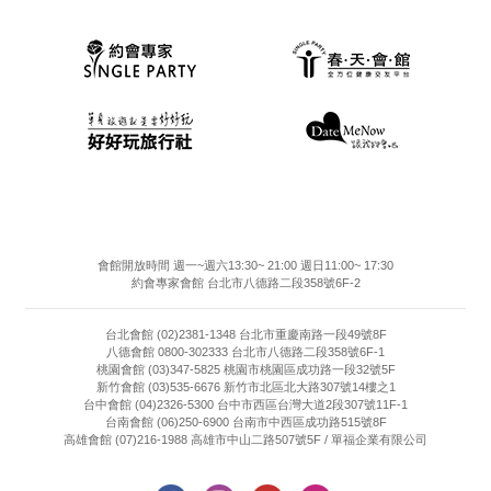
會館開放時間 週一~週六13:30~ 21:00 週日11:00~ 17:30
約會專家會館 台北市八德路二段358號6F-2
台北會館 (02)2381-1348 台北市重慶南路一段49號8F
八德會館 0800-302333 台北市八德路二段358號6F-1
桃園會館 (03)347-5825 桃園市桃園區成功路一段32號5F
新竹會館 (03)535-6676 新竹市北區北大路307號14樓之1
台中會館 (04)2326-5300 台中市西區台灣大道2段307號11F-1
台南會館 (06)250-6900 台南市中西區成功路515號8F
高雄會館 (07)216-1988 高雄市中山二路507號5F / 單福企業有限公司