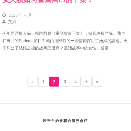
2025 年 4 月
艾姬
今年西洋情人節上檔的戲劇《童話故事下集》，掀起許多討論。我也
在自己的Podcast節目中藉由這部戲的一些情節探討了婚姻的議題。王
子和公子結婚之後的故事怎麼寫？童話故事中的女性，通常
«
1
2
3
4
5
»
跨平台約會聯合服務會館