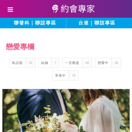
聯發科｜聯誼專區
台達｜聯誼專區
戀愛專欄
私話題
32
結婚
7
一言難盡
46
戀愛中
48
單身中
79