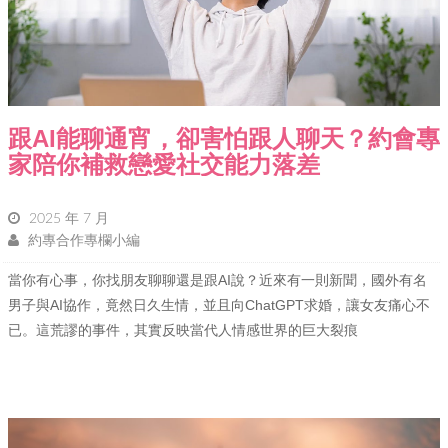
跟AI能聊通宵，卻害怕跟人聊天？約會專
家陪你補救戀愛社交能力落差
2025 年 7 月
約專合作專欄小編
當你有心事，你找朋友聊聊還是跟AI說？近來有一則新聞，國外有名
男子與AI協作，竟然日久生情，並且向ChatGPT求婚，讓女友痛心不
已。這荒謬的事件，其實反映當代人情感世界的巨大裂痕