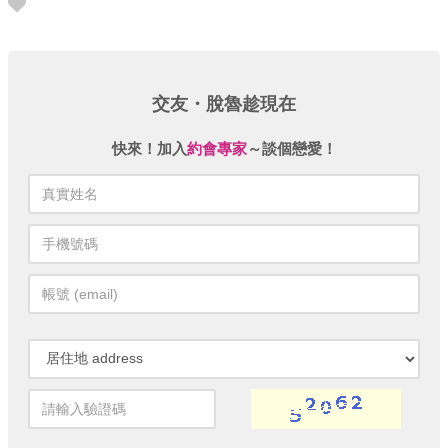
交友・脫魯趁現在
快來！加入
約會專家
～談個戀愛！