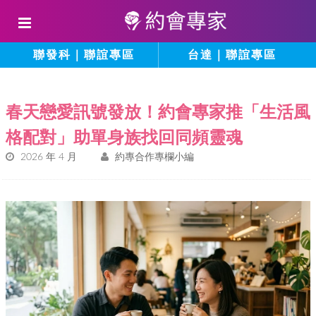
聯發科｜聯誼專區
台達｜聯誼專區
春天戀愛訊號發放！約會專家推「生活風
格配對」助單身族找回同頻靈魂
2026 年 4 月
約專合作專欄小編