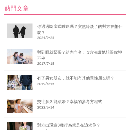
熱門文章
你遇過斷崖式曖昧嗎？突然冷淡了的對方在想什
麼？
2024/9/25
對到眼就緊張？給內向者： 3方法讓她想跟你聊
不停
2017/7/18
有了男女朋友，就不能有其他異性朋友嗎？
2019/4/15
交往多久能結婚？幸福的參考方程式
2022/6/14
對方出現這3種行為就是在追求你？