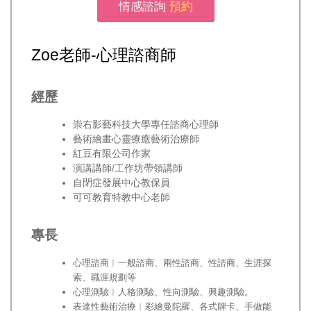
情感諮詢
預約
Zoe老師-心理諮商師
經歷
崇右影藝科技大學專任諮商心理師
藝術繪畫心靈療癒藝術治療師
紅豆有限公司作家
演講講師/工作坊帶領講師
自閉症發展中心教保員
可可教育特教中心老師
專長
心理諮商︱一般諮商、兩性諮商、性諮商、生涯探
索、職涯規劃等
心理測驗︱人格測驗、性向測驗、興趣測驗。
表達性藝術治療︱彩繪曼陀羅、各式牌卡、手做能