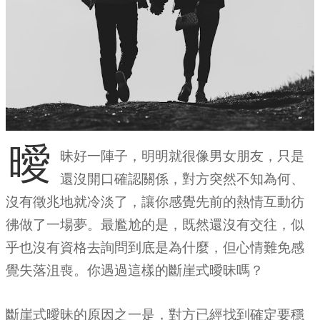
曖
昧好一陣子，明明就很像男女朋友，只是
還沒開口確認關係，對方突然不知為何、
沒有徵兆地就冷淡了，讓你感覺先前的熱情互動彷
彿做了一場夢。最尷尬的是，既然還沒有交往，似
乎也沒有資格去詢問到底是為什麼，但心情難免感
覺失落沮喪。你遇過這樣的斷崖式曖昧嗎？
斷崖式曖昧的原因之一是，對方已經找到確定要穩