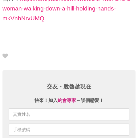
woman-walking-down-a-hill-holding-hands-
mkVnhNrvUMQ
交友・脫魯趁現在
快來！加入
約會專家
～談個戀愛！