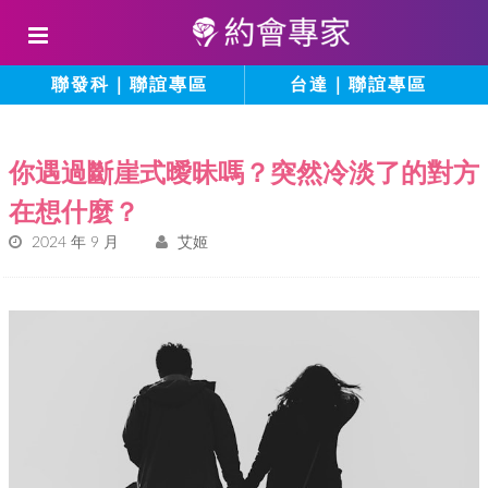
聯發科｜聯誼專區
台達｜聯誼專區
你遇過斷崖式曖昧嗎？突然冷淡了的對方
在想什麼？
2024 年 9 月
艾姬