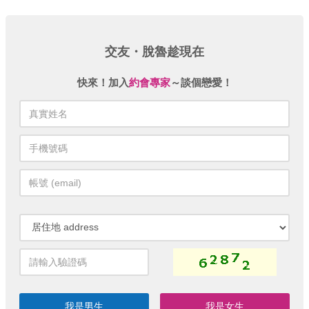
交友・脫魯趁現在
快來！加入
約會專家
～談個戀愛！
我是男生
我是女生