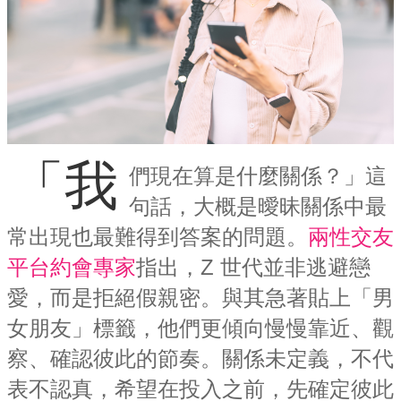
「我
們現在算是什麼關係？」這
句話，大概是曖昧關係中最
常出現也最難得到答案的問題。
兩性交友
平台約會專家
指出，Z 世代並非逃避戀
愛，而是拒絕假親密。與其急著貼上「男
女朋友」標籤，他們更傾向慢慢靠近、觀
察、確認彼此的節奏。關係未定義，不代
表不認真，希望在投入之前，先確定彼此