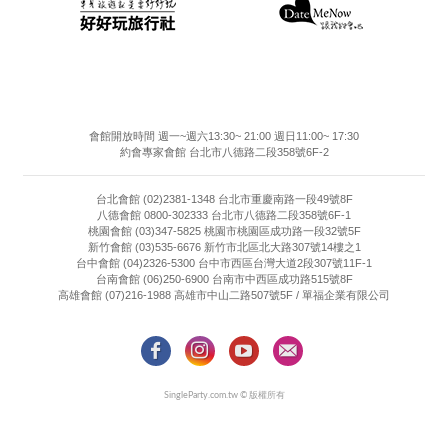
會館開放時間 週一~週六13:30~ 21:00 週日11:00~ 17:30
約會專家會館 台北市八德路二段358號6F-2
台北會館 (02)2381-1348 台北市重慶南路一段49號8F
八德會館 0800-302333 台北市八德路二段358號6F-1
桃園會館 (03)347-5825 桃園市桃園區成功路一段32號5F
新竹會館 (03)535-6676 新竹市北區北大路307號14樓之1
台中會館 (04)2326-5300 台中市西區台灣大道2段307號11F-1
台南會館 (06)250-6900 台南市中西區成功路515號8F
高雄會館 (07)216-1988 高雄市中山二路507號5F / 單福企業有限公司
SingleParty.com.tw © 版權所有