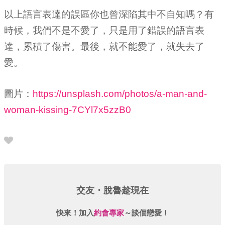
以上語言表達的誤區你也曾深陷其中不自知嗎？有
時候，我們不是不愛了，只是用了錯誤的語言表
達，累積了傷害。最後，就不能愛了，就失去了
愛。
圖片：
https://unsplash.com/photos/a-man-and-
woman-kissing-7CYl7x5zzB0
交友・脫魯趁現在
快來！加入
約會專家
～談個戀愛！