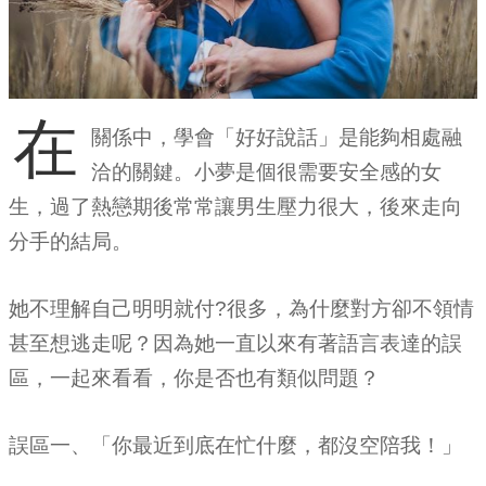
在
關係中，學會「好好說話」是能夠相處融
洽的關鍵。小夢是個很需要安全感的女
生，過了熱戀期後常常讓男生壓力很大，後來走向
分手的結局。
她不理解自己明明就付?很多，為什麼對方卻不領情
甚至想逃走呢？因為她一直以來有著語言表達的誤
區，一起來看看，你是否也有類似問題？
誤區一、「你最近到底在忙什麼，都沒空陪我！」