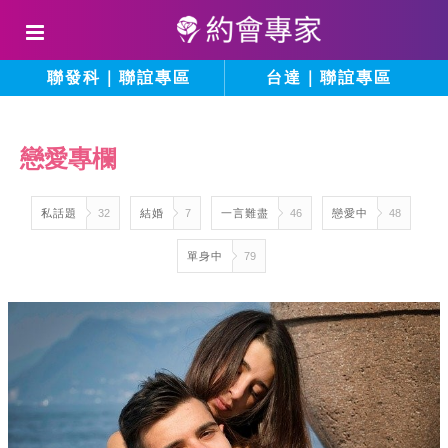
聯發科｜聯誼專區
台達｜聯誼專區
戀愛專欄
私話題
32
結婚
7
一言難盡
46
戀愛中
48
單身中
79