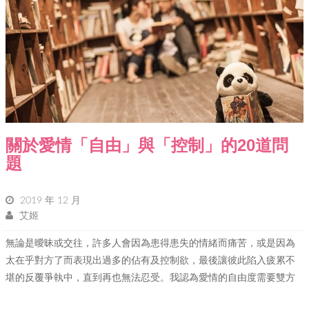
關於愛情「自由」與「控制」的20道問
題
2019 年 12 月
艾姬
無論是曖昧或交往，許多人會因為患得患失的情緒而痛苦，或是因為
太在乎對方了而表現出過多的佔有及控制欲，最後讓彼此陷入疲累不
堪的反覆爭執中，直到再也無法忍受。我認為愛情的自由度需要雙方