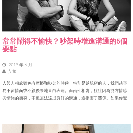
常常鬧得不愉快？吵架時增進溝通的5個
要點
2019 年 6 月
艾姬
人與人相處難免有摩擦和吵架的時候，特別是越親密的人，我們越容
易不留情面或不顧後果地直白表達。而兩性相處，往往因為雙方情感
與情緒的衝突，不但無法達成良好的溝通，還損害了關係。如果你覺