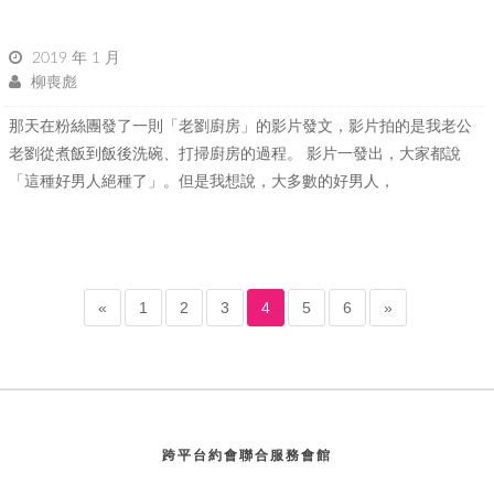
2019 年 1 月
柳喪彪
那天在粉絲團發了一則「老劉廚房」的影片發文，影片拍的是我老公
老劉從煮飯到飯後洗碗、打掃廚房的過程。 影片一發出，大家都說
「這種好男人絕種了」。但是我想說，大多數的好男人，
«
1
2
3
4
5
6
»
跨平台約會聯合服務會館