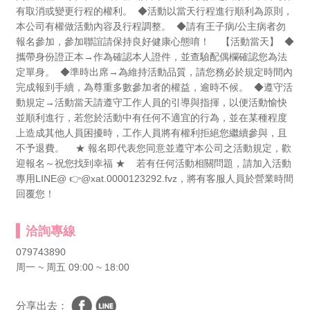
有取消或變更行程的權利。 ◆活動以當天行程進行順利為原則，
本公司有權做活動內容及行程調整。 ◆請有王子病/公主病者勿
報名參加，參加聯誼請保持良好健康心態唷！ 【活動當天】 ◆
攜帶身份證正本→作為確認本人證件，並查驗配偶欄確認您為法
定單身。 ◆準時出席→為維持活動品質，請您務必於規定時間內
完成報到手續，為尊重多數參加者的權益，逾時不候。 ◆遵守活
動規定→活動當天請遵守工作人員的引導與指揮，以便活動愉快
並順利進行，若您於活動中有任何不適宜的行為，並在某種程度
上造成其他人員困擾時，工作人員將有權利拒絕您繼續參與，且
不予退費。 ★ 報名即代表您同意並遵守本公司之活動規定，歡
迎報名～祝您找到幸福 ★ 若有任何活動相關問題，請加入活動
專用LINE@ 👉@xat.0000123292.fvz，將有客服人員於營業時間
回覆您！
洽詢專線
079743890
周一 ~ 周五 09:00 ~ 18:00
分享出去：