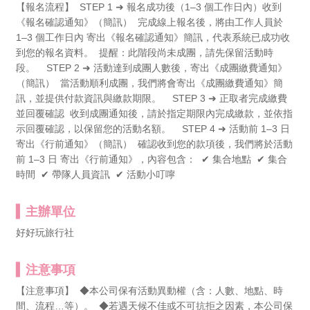
【報名流程】 STEP 1 ➜ 報名成功後（1–3 個工作日內）收到
《報名確認通知》（簡訊） 完成線上報名後，將由工作人員於
1–3 個工作日內 寄出《報名確認通知》簡訊，代表系統已成功收
到您的報名資料。 提醒：此階段尚未成團，請先保留活動時
段。 STEP 2 ➜ 活動達到成團人數後，寄出《成團繳費通知》
（簡訊） 當活動順利成團，我們將會寄出《成團繳費通知》簡
訊，並提供付款資訊與繳款期限。 STEP 3 ➜ 正取者完成繳費
並回覆確認 收到成團通知後，請於指定期限內完成繳款，並依指
示回覆確認，以保留您的活動名額。 STEP 4 ➜ 活動前 1–3 日
寄出《行前通知》（簡訊） 確認收到您的款項後，我們將於活動
前 1–3 日 寄出《行前通知》，內容包含： ✔ 集合地點 ✔ 集合
時間 ✔ 帶隊人員資訊 ✔ 活動小叮嚀
主辦單位
好好玩旅行社
注意事項
【注意事項】 ◆本公司保有活動異動權（含：人數、地點、時
間、流程…等）。 ◆若遇天候不佳或不可抗拒之因素，本公司保