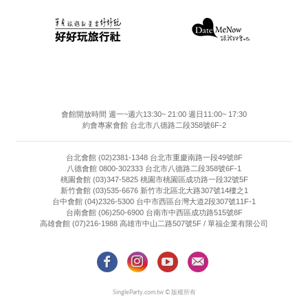
會館開放時間 週一~週六13:30~ 21:00 週日11:00~ 17:30
約會專家會館 台北市八德路二段358號6F-2
台北會館 (02)2381-1348 台北市重慶南路一段49號8F
八德會館 0800-302333 台北市八德路二段358號6F-1
桃園會館 (03)347-5825 桃園市桃園區成功路一段32號5F
新竹會館 (03)535-6676 新竹市北區北大路307號14樓之1
台中會館 (04)2326-5300 台中市西區台灣大道2段307號11F-1
台南會館 (06)250-6900 台南市中西區成功路515號8F
高雄會館 (07)216-1988 高雄市中山二路507號5F / 單福企業有限公司
SingleParty.com.tw © 版權所有