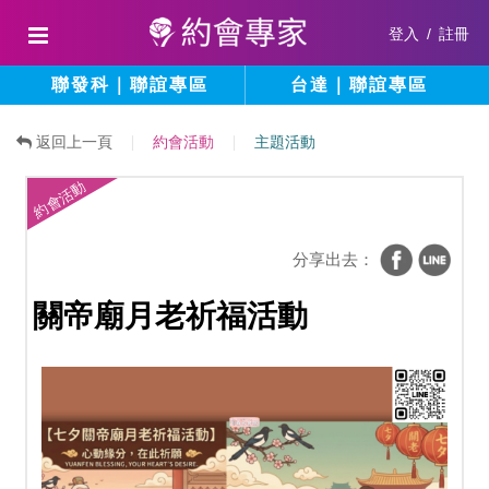
登入
/
註冊
聯發科｜聯誼專區
台達｜聯誼專區
返回上一頁
約會活動
主題活動
約會活動
分享出去：
關帝廟月老祈福活動