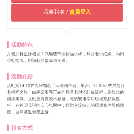
我要報名 /
會員登入
活動特色
月老加持正緣相見！武廟關帝廟祈福求緣，拜月老求紅線，內附
茶點交流，用誠心開啟幸福良緣。
活動介紹
活動於14:10在高雄知名「武廟關帝廟」集合。14:30正式展開月
老祈福之旅，由專業引導正確的拜月老與求紅線流程，為彼此的
姻緣集氣。互動更為真誠不尷尬，隨後安排享用現場茶點與飲
料，在神明見證的安心氛圍中，輕鬆交流彼此的擇偶條件與感情
觀，自然邂逅命定正緣。
報名方式