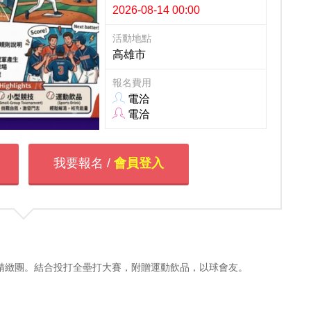
2026-08-14 00:00
活動地點
高雄市
報名費用
電洽
電洽
我要報名 /
會員登入
0人精緻團。結合投打全壘打大賽，附贈運動飲品，以球會友。