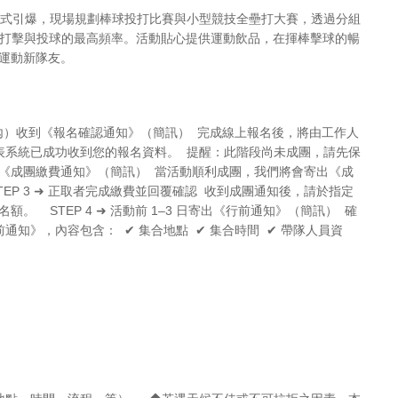
賽事正式引爆，現場規劃棒球投打比賽與小型競技全壘打大賽，透過分組
場打擊與投球的最高頻率。活動貼心提供運動飲品，在揮棒擊球的暢
運動新隊友。
工作日內）收到《報名確認通知》（簡訊） 完成線上報名後，將由工作人
，代表系統已成功收到您的報名資料。 提醒：此階段尚未成團，請先保
寄出《成團繳費通知》（簡訊） 當活動順利成團，我們將會寄出《成
P 3 ➜ 正取者完成繳費並回覆確認 收到成團通知後，請於指定
 STEP 4 ➜ 活動前 1–3 日寄出《行前通知》（簡訊） 確
前通知》，內容包含： ✔ 集合地點 ✔ 集合時間 ✔ 帶隊人員資