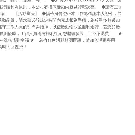
地點、時間、流程…等）。 ◆若遇天候不佳或不可抗拒之因素，本
進行順利為原則，本公司有權做活動內容及行程調整。 ◆請有王子
態唷！ 【活動當天】 ◆攜帶身份證正本→作為確認本人證件，並
活動品質，請您務必於規定時間內完成報到手續，為尊重多數參加
遵守工作人員的引導與指揮，以便活動愉快並順利進行，若您於活
員困擾時，工作人員將有權利拒絕您繼續參與，且不予退費。 ★
～祝您找到幸福 ★ 若有任何活動相關問題，請加入活動專用
員於營業時間回覆您！