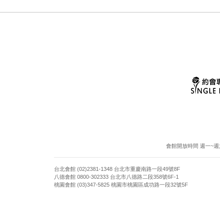
會館開放時間 週一~週六13:
台北會館 (02)2381-1348 台北市重慶南路一段49號8F
八德會館 0800-302333 台北市八德路二段358號6F-1
桃園會館 (03)347-5825 桃園市桃園區成功路一段32號5F