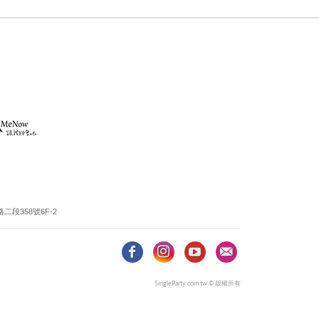
段358號6F-2
SingleParty.com.tw © 版權所有