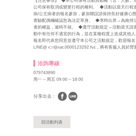
【注意事項】 ◆本公司保有活動異動權（含：人數、
公司保有取消或變更行程的權利。 ◆活動以當天行程
病/公主病者勿報名參加，參加聯誼請保持良好健康心
查驗配偶欄確認您為法定單身。 ◆準時出席→為維持
者的權益，逾時不候。 ◆遵守活動規定→活動當天請
動中有任何不適宜的行為，並在某種程度上造成其他人
報名即代表您同意並遵守本公司之活動規定，歡迎報名
LINE@ 👉@xat.0000123292.fvz，將有客服人
洽詢專線
079743890
周一 ~ 周五 09:00 ~ 18:00
分享出去：
回活動列表