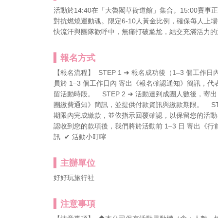
活動於14:40在「大魯閣草衙道館」集合。15:00
對抗燃燒運動魂。限定6-10人黃金比例，確保每人上
快流汗與團隊歡呼中，無痛打破尷尬，結交充滿活力的
報名方式
【報名流程】 STEP 1 ➜ 報名成功後（1–3 個
員於 1–3 個工作日內 寄出《報名確認通知》簡訊
留活動時段。 STEP 2 ➜ 活動達到成團人數後，
團繳費通知》簡訊，並提供付款資訊與繳款期限。 STE
期限內完成繳款，並依指示回覆確認，以保留您的活動名額。
認收到您的款項後，我們將於活動前 1–3 日 寄出《行
訊 ✔ 活動小叮嚀
主辦單位
好好玩旅行社
注意事項