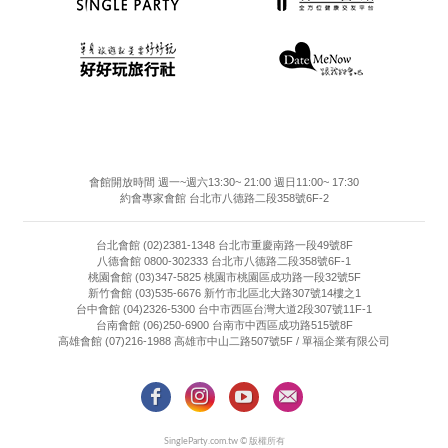
會館開放時間 週一~週六13:30~ 21:00 週日11:00~ 17:30
約會專家會館 台北市八德路二段358號6F-2
台北會館 (02)2381-1348 台北市重慶南路一段49號8F
八德會館 0800-302333 台北市八德路二段358號6F-1
桃園會館 (03)347-5825 桃園市桃園區成功路一段32號5F
新竹會館 (03)535-6676 新竹市北區北大路307號14樓之1
台中會館 (04)2326-5300 台中市西區台灣大道2段307號11F-1
台南會館 (06)250-6900 台南市中西區成功路515號8F
高雄會館 (07)216-1988 高雄市中山二路507號5F / 單福企業有限公司
SingleParty.com.tw © 版權所有