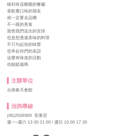
移到有花雕雞的餐廳
喜歡重口味的朋友
就一定要去品嚐
不一樣的美食
當然我們這次的安排
也是想透過美味的料理
不只勾起你的味蕾
也串起你們的友誼
這麼有味道的活動
你能錯過嗎
主辦單位
台南春天會館
洽詢專線
(06)2506900 安東尼
週一~週六 13:30 21:00 / 週日 10:00 17:30