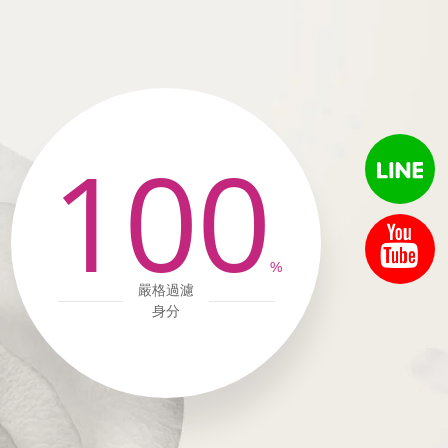
100
%
嚴格過濾
身分