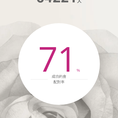
人
71
%
成功約會
配對率