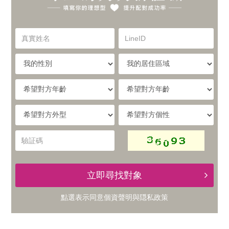
你
實
的
真
LineID
體
實
理
姓
我
我
名
與
的
的
想
性
居
希
別
住
望
線
型，
區
對
希
希
域
方
提
望
望
上
年
對
對
驗
齡
升
方
方
証
的
外
個
碼
型
性
配
立即尋找對象
交
對
點選表示同意
個資聲明
與
隠私政策
友
成