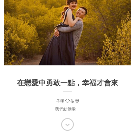
在戀愛中勇敢一點，幸福才會來
子明
依瑩
我們結婚啦！