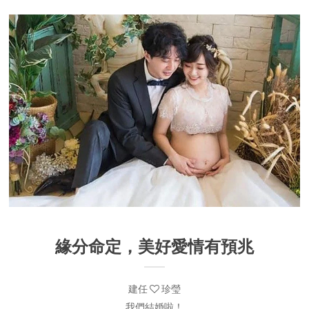
緣分命定，美好愛情有預兆
建任
珍瑩
我們結婚啦！