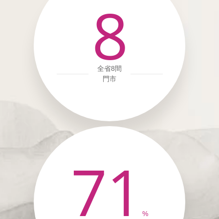
8
全省8間
門市
71
%