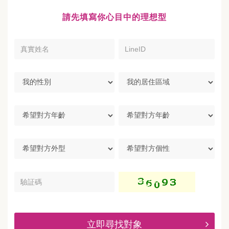
請先填寫你心目中的理想型
真
LineID
實
姓
名
我
我
的
的
性
居
別
住
希
區
望
域
對
方
希
希
年
望
望
齡
對
對
方
方
驗
外
個
証
型
性
碼
立即尋找對象