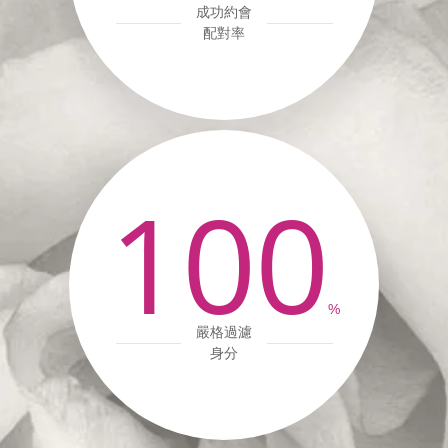
成功約會
配對率
100
%
嚴格過濾
身分