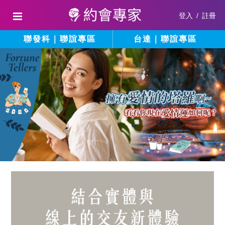
登入
/
註冊
聯發科｜聯誼專區
台達｜聯誼專區
結
填
寫
合