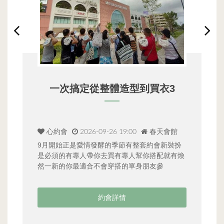
解題配對中｜實境密室逃脫
趣約會
2026-08-30 13:00
春天會館
扮
想認識新朋友，又不想硬聊嗎？那就一起闖關
春
煥
吧！這次我們把聯誼搬進密室，透過謎題與機
動
關，開啟一場刺激又好玩的冒險體驗。在限時
等
約會詳情