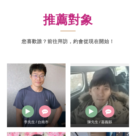
新
功
推薦對象
率
體
驗
您喜歡誰？前往拜訪，約會從現在開始！
陳先生 / 嘉義縣
Hobi / 台南市