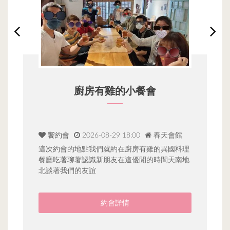
廚房有雞的小餐會
饗約會
2026-08-29 18:00
春天會館
動
這次約會的地點我們就約在廚房有雞的異國料理
單
健
餐廳吃著聊著認識新朋友在這優閒的時間天南地
利
北談著我們的友誼
就
約會詳情