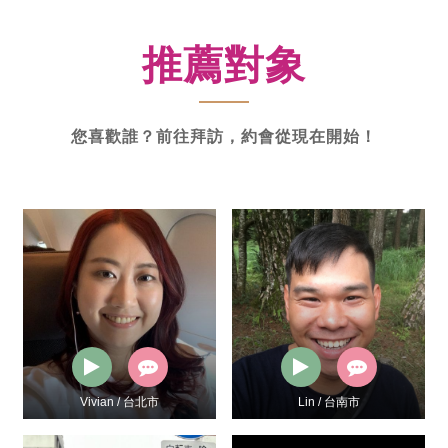
新
功
推薦對象
率
體
驗
您喜歡誰？前往拜訪，約會從現在開始！
Vivian / 台北市
Lin / 台南市