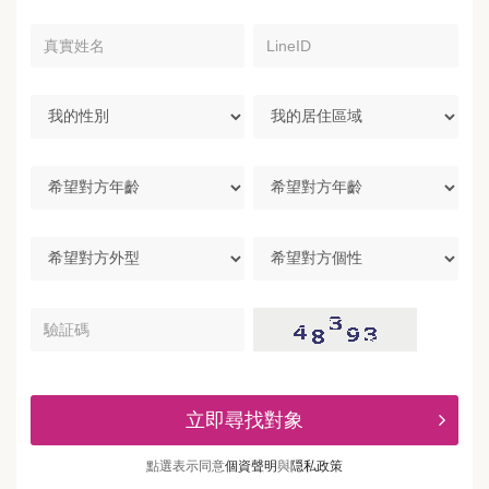
真
LineID
實
姓
名
我
我
的
的
性
居
別
住
希
區
望
域
對
方
希
希
年
望
望
齡
對
對
方
方
驗
外
個
証
型
性
碼
立即尋找對象
點選表示同意
個資聲明
與
隠私政策