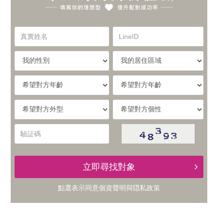
你
實
的
真
LineID
體
實
理
姓
我
我
名
與
的
的
想
性
居
希
別
住
望
線
型，
區
對
希
希
域
方
提
望
望
上
年
對
對
驗
齡
升
方
方
証
的
外
個
碼
型
性
配
立即尋找對象
交
對
點選表示同意
個資聲明
與
隠私政策
友
成