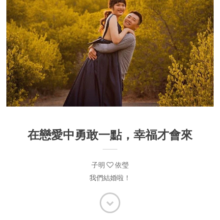
在戀愛中勇敢一點，幸福才會來
子明
依瑩
我們結婚啦！