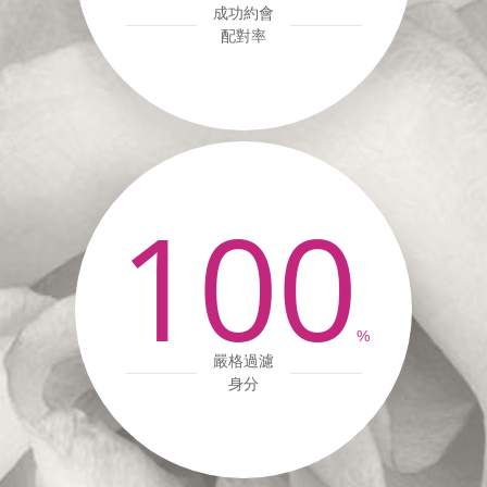
成功約會
配對率
100
%
嚴格過濾
身分