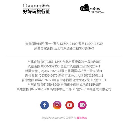
會館開放時間 週一~週六13:30~ 21:00 週日11:00~ 17:30
約會專家會館 台北市八德路二段358號6F-2
台北會館 (02)2381-1348 台北市重慶南路一段49號8F
八德會館 0800-302333 台北市八德路二段358號6F-1
桃園會館 (03)347-5825 桃園市桃園區成功路一段32號5F
新竹會館 (03)535-6676 新竹市北區北大路307號14樓之1
台中會館 (04)2326-5300 台中市西區台灣大道2段307號11F-1
台南會館 (06)250-6900 台南市中西區成功路515號8F
高雄會館 (07)216-1988 高雄市中山二路507號5F / 單福企業有限公司
SingleParty.com.tw © 版權所有
服務條款