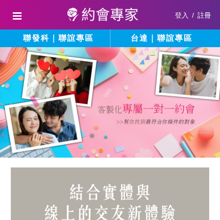
登入
/
註冊
聯發科｜聯誼專區
台達｜聯誼專區
結
填
寫
合