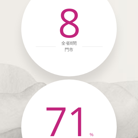
8
全省8間
門市
71
%