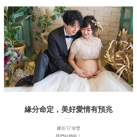
緣分命定，美好愛情有預兆
建任
珍瑩
我們結婚啦！