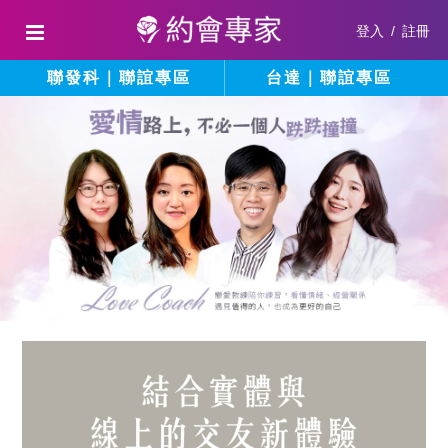
登入
/
註冊
聯發科｜聯誼專區
台達｜聯誼專區
結
填
寫
合