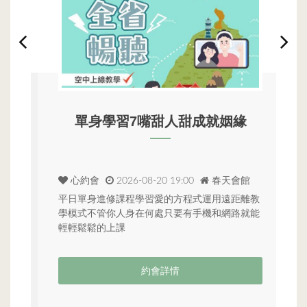
單身學習7嘴甜人甜成就姻緣
心約會
2026-08-20 19:00
春天會館
理
平日單身進修課程學習愛的方程式運用遠距離教

地
學模式不管你人身在何處只要有手機和網路就能
觀
輕輕鬆鬆的上課
六
約會詳情