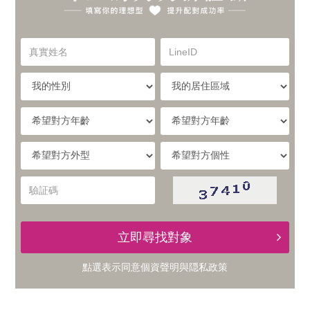
你
實
的
真
LineID
體
實
理
姓
我
我
名
與
的
的
想
性
居
希
別
住
望
線
型，
區
對
希
希
域
方
提
望
望
上
年
對
對
驗
齡
升
方
方
証
的
外
個
碼
型
性
配
立即尋找對象
交
對
點選表示同意
個資聲明
與
隠私政策
友
成