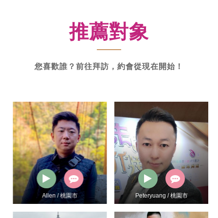
新
功
推薦對象
率
體
驗
您喜歡誰？前往拜訪，約會從現在開始！
Allen / 桃園市
Peteryuang / 桃園市