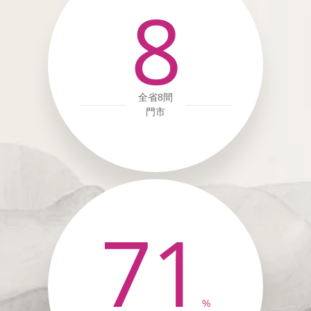
8
全省8間
門市
71
%