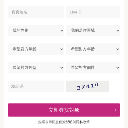
真
LineID
實
姓
名
我
我
的
的
性
居
別
住
希
區
望
域
對
方
希
希
年
望
望
齡
對
對
方
方
驗
外
個
証
型
性
碼
立即尋找對象
點選表示同意
個資聲明
與
隠私政策