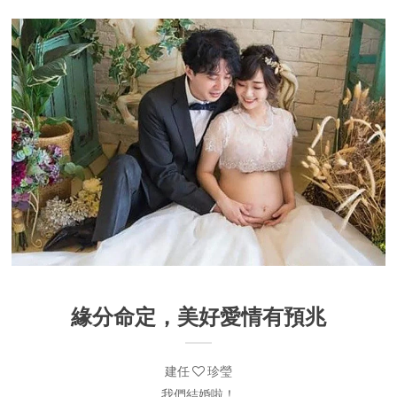
緣分命定，美好愛情有預兆
建任
珍瑩
我們結婚啦！