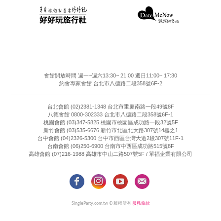
會館開放時間 週一~週六13:30~ 21:00 週日11:00~ 17:30
約會專家會館 台北市八德路二段358號6F-2
台北會館 (02)2381-1348 台北市重慶南路一段49號8F
八德會館 0800-302333 台北市八德路二段358號6F-1
桃園會館 (03)347-5825 桃園市桃園區成功路一段32號5F
新竹會館 (03)535-6676 新竹市北區北大路307號14樓之1
台中會館 (04)2326-5300 台中市西區台灣大道2段307號11F-1
台南會館 (06)250-6900 台南市中西區成功路515號8F
高雄會館 (07)216-1988 高雄市中山二路507號5F / 單福企業有限公司
SingleParty.com.tw © 版權所有
服務條款