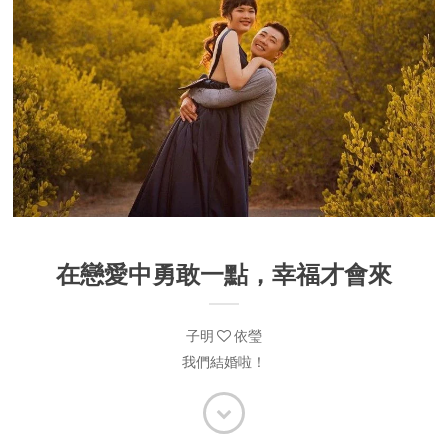
在戀愛中勇敢一點，幸福才會來
子明
依瑩
我們結婚啦！