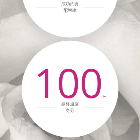
成功約會
配對率
100
%
嚴格過濾
身分