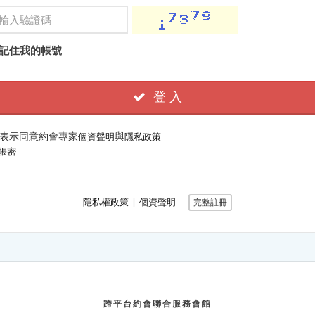
記住我的帳號
登 入
表示同意約會專家
與
個資聲明
隱私政策
帳密
∣
隱私權政策
個資聲明
完整註冊
跨平台約會聯合服務會館