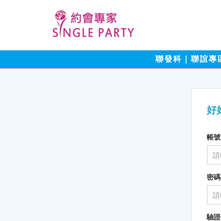
聯發科｜聯誼專
好
帳號
密碼
驗證