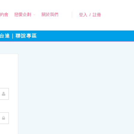
約會
戀愛企劃
關於我們
登入
/
註冊
台達｜聯誼專區