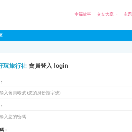
幸福故事
交友大廳
主題
區
好玩旅行社
會員登入 login
：
：
碼：