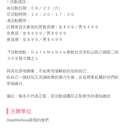
✨活動資訊：
📅活動日期：０８／２２（六）
⏰活動時間：１４：００－１７：００
💰活動費用：
註冊後首次參加比照會員價：女＄９９／男＄４９９
非會員：女＄４９９／男＄９９９
會員價：女＄９９／男＄４９９
📍活動地點：ＤａｔｅＭｅＮｏｗ會館台北市松山區八德路二段
３５８號６樓之１
與其在原地猶豫，不如來現場解鎖自信的自己。
給自己一個好玩又充滿收穫的週六午後，在這裡牽起屬於你們的
幸福緣分。
備註：報名不代表正取，若活動成團且正取將另外通知繳款
主辦單位
DateMeNow跟我約會吧