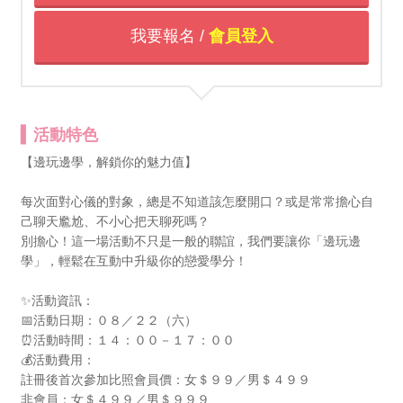
我要報名 /
會員登入
活動特色
【邊玩邊學，解鎖你的魅力值】
每次面對心儀的對象，總是不知道該怎麼開口？或是常常擔心自
己聊天尷尬、不小心把天聊死嗎？
別擔心！這一場活動不只是一般的聯誼，我們要讓你「邊玩邊
學」，輕鬆在互動中升級你的戀愛學分！
✨活動資訊：
📅活動日期：０８／２２（六）
⏰活動時間：１４：００－１７：００
💰活動費用：
註冊後首次參加比照會員價：女＄９９／男＄４９９
非會員：女＄４９９／男＄９９９