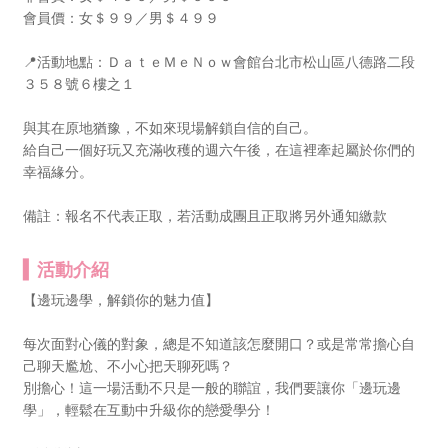
會員價：女＄９９／男＄４９９
📍活動地點：ＤａｔｅＭｅＮｏｗ會館台北市松山區八德路二段
３５８號６樓之１
與其在原地猶豫，不如來現場解鎖自信的自己。
給自己一個好玩又充滿收穫的週六午後，在這裡牽起屬於你們的
幸福緣分。
備註：報名不代表正取，若活動成團且正取將另外通知繳款
活動介紹
【邊玩邊學，解鎖你的魅力值】
每次面對心儀的對象，總是不知道該怎麼開口？或是常常擔心自
己聊天尷尬、不小心把天聊死嗎？
別擔心！這一場活動不只是一般的聯誼，我們要讓你「邊玩邊
學」，輕鬆在互動中升級你的戀愛學分！