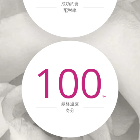
成功約會
配對率
100
%
嚴格過濾
身分