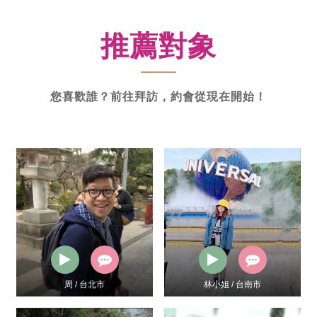
新
功
推薦對象
率
體
驗
您喜歡誰？前往拜訪，約會從現在開始！
林小姐 / 台南市
誠 / 桃園市