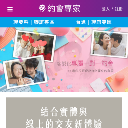
登入
/
註冊
聯發科｜聯誼專區
台達｜聯誼專區
結
填
寫
合