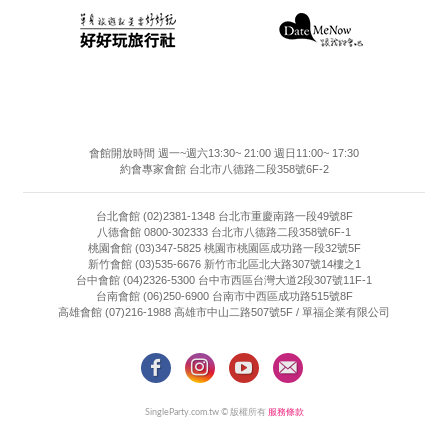
會館開放時間 週一~週六13:30~ 21:00 週日11:00~ 17:30
約會專家會館 台北市八德路二段358號6F-2
台北會館 (02)2381-1348 台北市重慶南路一段49號8F
八德會館 0800-302333 台北市八德路二段358號6F-1
桃園會館 (03)347-5825 桃園市桃園區成功路一段32號5F
新竹會館 (03)535-6676 新竹市北區北大路307號14樓之1
台中會館 (04)2326-5300 台中市西區台灣大道2段307號11F-1
台南會館 (06)250-6900 台南市中西區成功路515號8F
高雄會館 (07)216-1988 高雄市中山二路507號5F / 單福企業有限公司
SingleParty.com.tw © 版權所有
服務條款