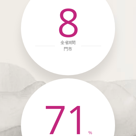
8
全省8間
門市
71
%