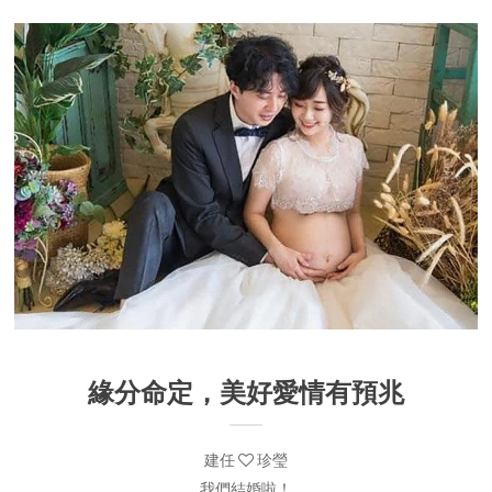
緣分命定，美好愛情有預兆
建任
珍瑩
我們結婚啦！