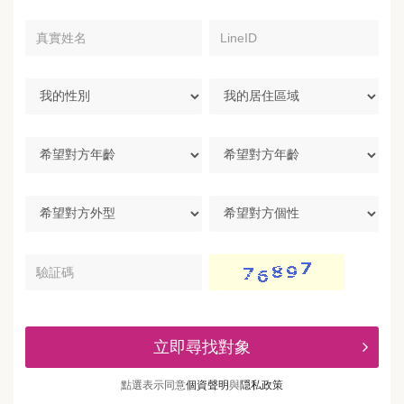
真
LineID
實
姓
名
我
我
的
的
性
居
別
住
希
區
望
域
對
方
希
希
年
望
望
齡
對
對
方
方
驗
外
個
証
型
性
碼
立即尋找對象
點選表示同意
個資聲明
與
隠私政策