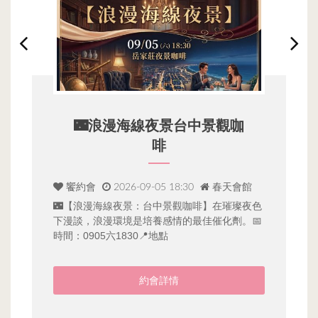
景台中景觀咖
9月份聊天畫虎藍套路班
18:30
春天會館
心約會
2026-09-05 19:00
春天
景觀咖啡】在璀璨夜色
單身聊天話術進階課程學習愛的方程式運
情的最佳催化劑。📅
利教學模式不管你人身在何處只要有手機
就能輕輕鬆鬆的上課
情
約會詳情