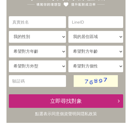
你
實
的
真
LineID
體
實
理
姓
我
我
名
與
的
的
想
性
居
希
別
住
望
線
型，
區
對
希
希
域
方
提
望
望
上
年
對
對
驗
齡
升
方
方
証
的
外
個
碼
型
性
配
立即尋找對象
交
對
點選表示同意
個資聲明
與
隠私政策
友
成