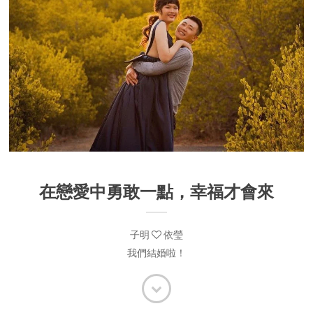
在戀愛中勇敢一點，幸福才會來
子明
依瑩
我們結婚啦！