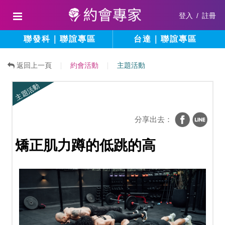
登入
/
註冊
聯發科｜聯誼專區
台達｜聯誼專區
返回上一頁
約會活動
主題活動
主題活動
分享出去：
矯正肌力蹲的低跳的高