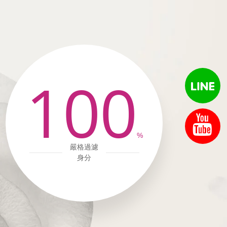
100
%
嚴格過濾
身分