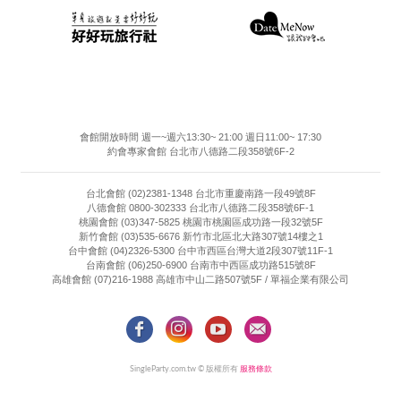
會館開放時間 週一~週六13:30~ 21:00 週日11:00~ 17:30
約會專家會館 台北市八德路二段358號6F-2
台北會館 (02)2381-1348 台北市重慶南路一段49號8F
八德會館 0800-302333 台北市八德路二段358號6F-1
桃園會館 (03)347-5825 桃園市桃園區成功路一段32號5F
新竹會館 (03)535-6676 新竹市北區北大路307號14樓之1
台中會館 (04)2326-5300 台中市西區台灣大道2段307號11F-1
台南會館 (06)250-6900 台南市中西區成功路515號8F
高雄會館 (07)216-1988 高雄市中山二路507號5F / 單福企業有限公司
SingleParty.com.tw © 版權所有
服務條款