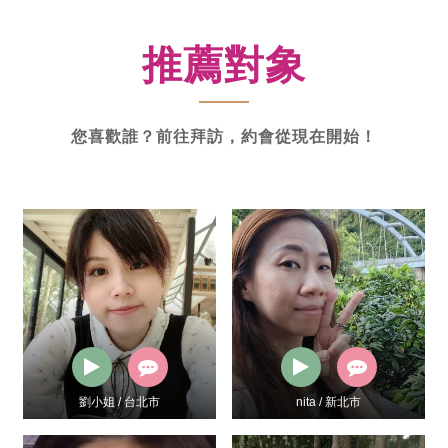
新
功
推薦對象
率
體
驗
您喜歡誰？前往拜訪，約會從現在開始！
劉小姐 / 台北市
nita / 新北市