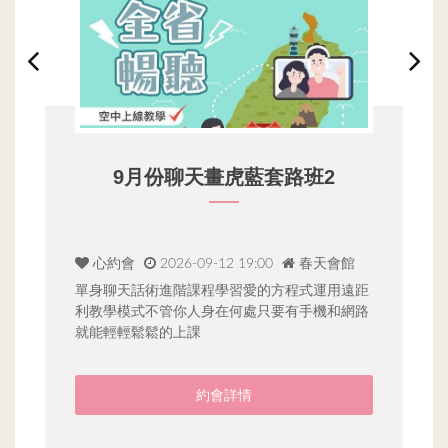
9月份聊天畫虎藍套路班2
心約會
2026-09-12 19:00
春天會館
單身聊天話術進階課程學習愛的方程式運用遠距
與好
利教學模式不管你人身在何處只要有手機和網路
港這
就能輕輕鬆鬆的上課
說明
約會詳情