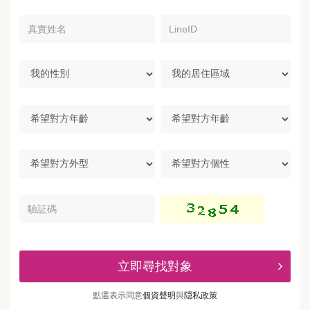
真
LineID
實
姓
名
我
我
的
的
性
居
別
住
希
區
望
域
對
方
希
希
年
望
望
齡
對
對
方
方
驗
外
個
証
型
性
碼
立即尋找對象
點選表示同意
個資聲明
與
隠私政策