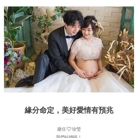
緣分命定，美好愛情有預兆
建任
珍瑩
我們結婚啦！