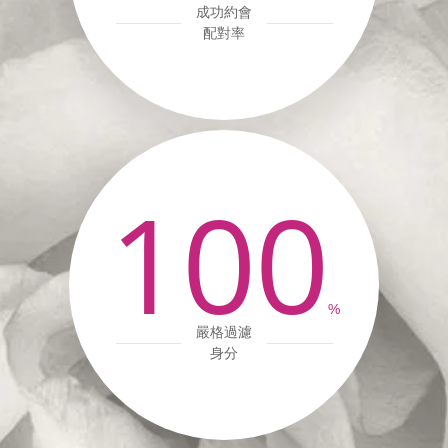
成功約會
配對率
100
%
嚴格過濾
身分