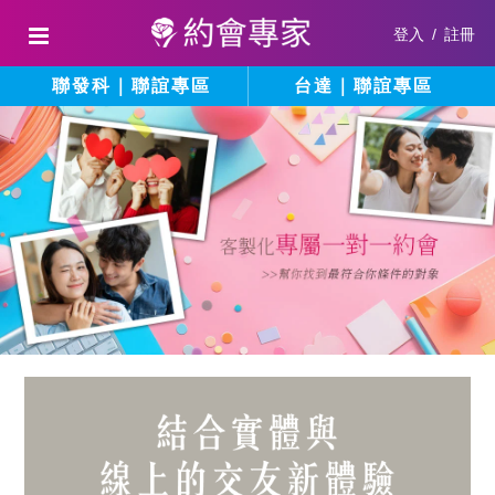
登入
/
註冊
聯發科｜聯誼專區
台達｜聯誼專區
結
填
寫
合