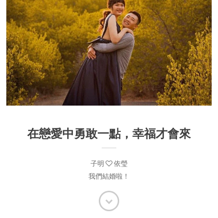
在戀愛中勇敢一點，幸福才會來
子明
依瑩
我們結婚啦！