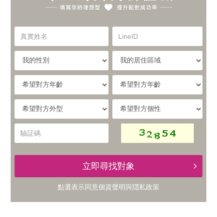
你
實
的
真
LineID
體
實
理
姓
我
我
名
與
的
的
想
性
居
希
別
住
望
線
型，
區
對
希
希
域
方
提
望
望
上
年
對
對
驗
齡
升
方
方
証
的
外
個
碼
型
性
配
立即尋找對象
交
對
點選表示同意
個資聲明
與
隠私政策
友
成