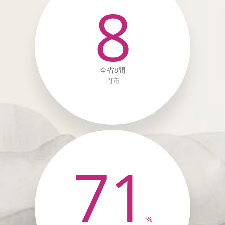
8
全省8間
門市
71
%