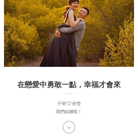
在戀愛中勇敢一點，幸福才會來
子明
依瑩
我們結婚啦！