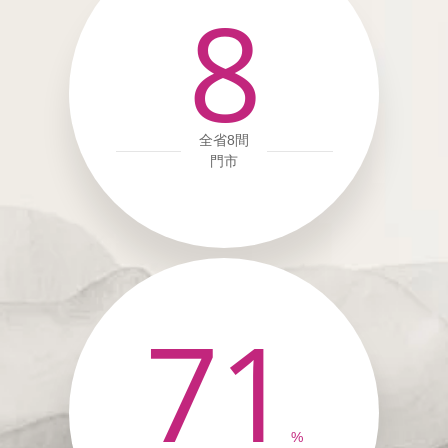
8
全省8間
門市
71
%