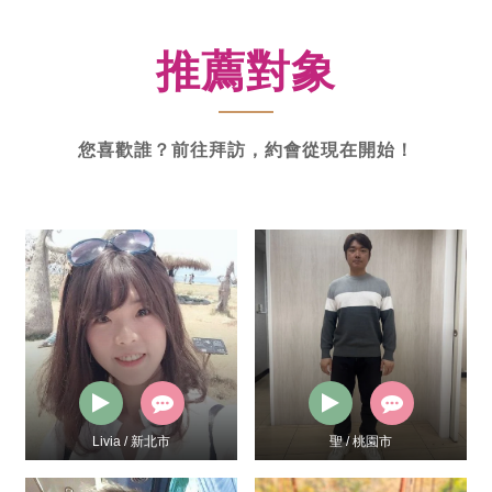
新
功
推薦對象
率
體
驗
您喜歡誰？前往拜訪，約會從現在開始！
Livia / 新北市
聖 / 桃園市