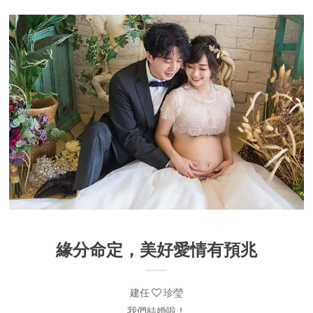
緣分命定，美好愛情有預兆
建任
珍瑩
我們結婚啦！