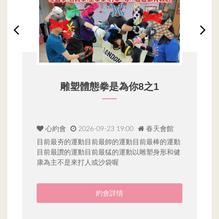
雕塑體態拳是為你8之1
心約會
2026-09-23 19:00
春天會館
距
目前最夯的運動目前最帥的運動目前最棒的運動
路
目前最讚的運動目前最猛的運動以雕塑身形和健
０
康為主不是來打人或沙袋喔
饗
━
約會詳情