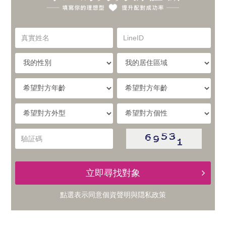
你
實
的
真
LineID
體
實
理
姓
我
我
名
與
的
的
想
性
居
希
別
住
望
線
型，
區
對
希
希
域
方
提
望
望
上
年
對
對
驗
齡
升
方
方
証
的
外
個
碼
型
性
配
立即尋找對象
交
對
點選表示同意
個資聲明
與
隠私政策
友
成