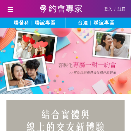
登入
/
註冊
聯發科｜聯誼專區
台達｜聯誼專區
結
填
寫
合