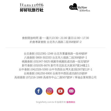
會館開放時間 週一~週六13:30~ 21:00 週日11:00~ 17:30
約會專家會館 台北市八德路二段358號6F-2
台北會館 (02)2381-1348 台北市重慶南路一段49號8F
八德會館 0800-302333 台北市八德路二段358號6F-1
桃園會館 (03)347-5825 桃園市桃園區成功路一段32號5F
新竹會館 (03)535-6676 新竹市北區北大路307號14樓之1
台中會館 (04)2326-5300 台中市西區台灣大道2段307號11F-1
台南會館 (06)250-6900 台南市中西區成功路515號8F
高雄會館 (07)216-1988 高雄市中山二路507號5F / 單福企業有限公司
SingleParty.com.tw © 版權所有
服務條款