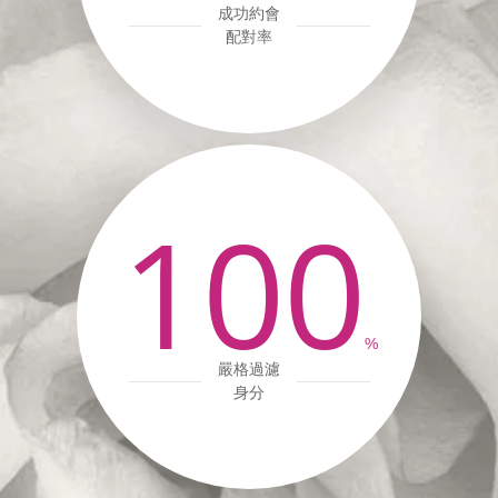
成功約會
配對率
100
%
嚴格過濾
身分