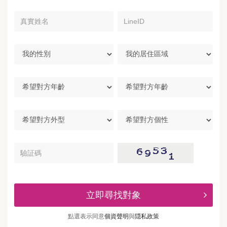
真
LineID
實
姓
名
我
我
的
的
性
居
別
住
希
區
望
域
對
方
希
希
年
望
望
齡
對
對
方
方
驗
外
個
証
型
性
碼
立即尋找對象
點選表示同意
個資聲明
與
隠私政策