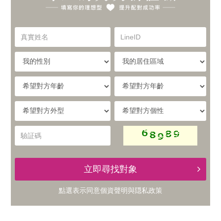
你
實
的
真
LineID
體
實
理
姓
我
我
名
與
的
的
想
性
居
希
別
住
望
線
型，
區
對
希
希
域
方
提
望
望
上
年
對
對
驗
齡
升
方
方
証
的
外
個
碼
型
性
配
立即尋找對象
交
對
點選表示同意
個資聲明
與
隠私政策
友
成