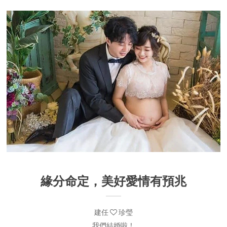
緣分命定，美好愛情有預兆
建任
珍瑩
我們結婚啦！