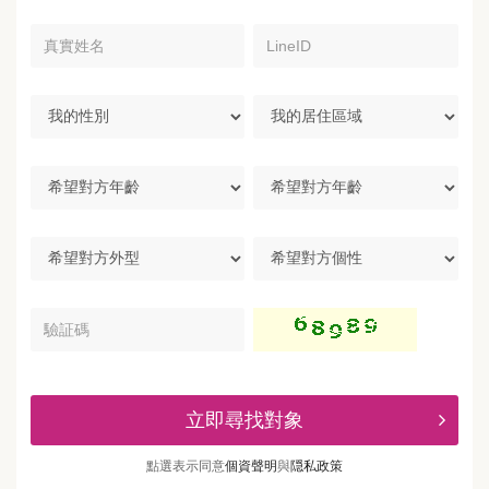
真
LineID
實
姓
名
我
我
的
的
性
居
別
住
希
區
望
域
對
方
希
希
年
望
望
齡
對
對
方
方
驗
外
個
証
型
性
碼
立即尋找對象
點選表示同意
個資聲明
與
隠私政策