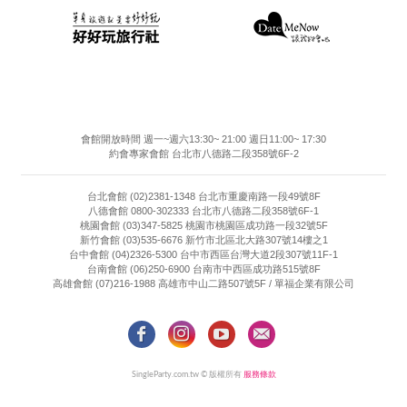
會館開放時間 週一~週六13:30~ 21:00 週日11:00~ 17:30
約會專家會館 台北市八德路二段358號6F-2
台北會館 (02)2381-1348 台北市重慶南路一段49號8F
八德會館 0800-302333 台北市八德路二段358號6F-1
桃園會館 (03)347-5825 桃園市桃園區成功路一段32號5F
新竹會館 (03)535-6676 新竹市北區北大路307號14樓之1
台中會館 (04)2326-5300 台中市西區台灣大道2段307號11F-1
台南會館 (06)250-6900 台南市中西區成功路515號8F
高雄會館 (07)216-1988 高雄市中山二路507號5F / 單福企業有限公司
SingleParty.com.tw © 版權所有
服務條款