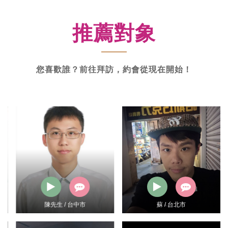
新
功
推薦對象
率
體
驗
您喜歡誰？前往拜訪，約會從現在開始！
陳先生 / 台中市
蘇 / 台北市