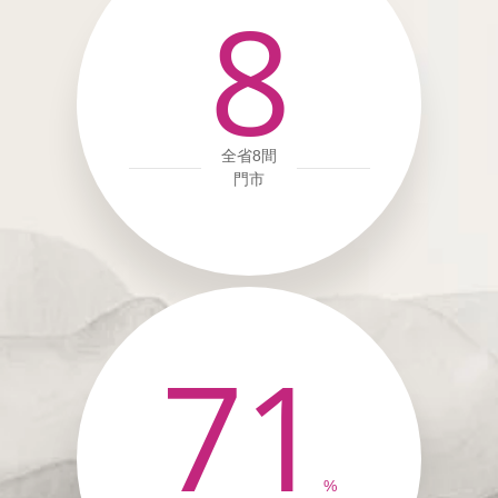
8
全省8間
門市
71
%