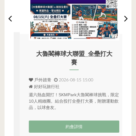
大魯閣棒球大聯盟_全壘打大
賽
戶外踏青
2026-08-15 15:00
好好玩旅行社
單
春
五
動
週六熱血開打！SKMPark大魯閣棒球挑戰，限定
等
10人精緻團。結合投打全壘打大賽，附贈運動飲
品，以球會友。
約會詳情