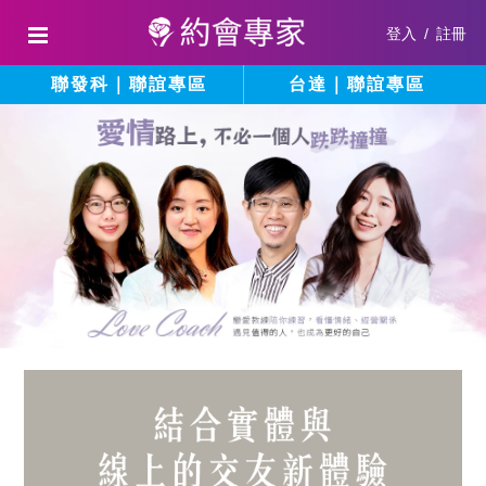
登入
/
註冊
聯發科｜聯誼專區
台達｜聯誼專區
結
填
寫
合