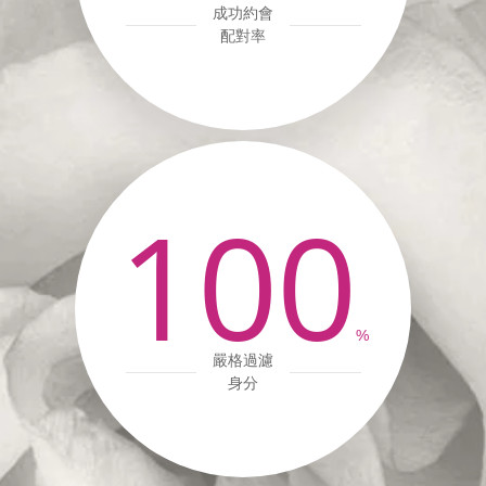
成功約會
配對率
100
%
嚴格過濾
身分