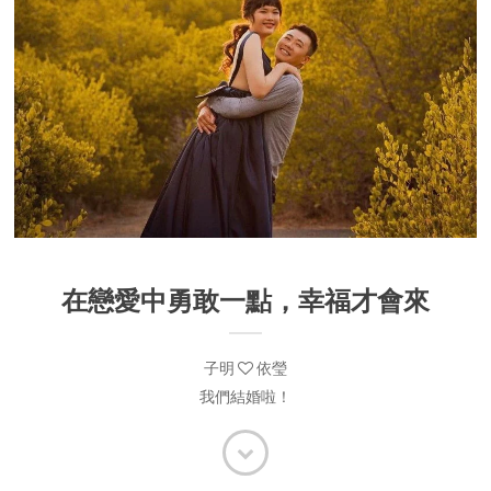
在戀愛中勇敢一點，幸福才會來
子明
依瑩
我們結婚啦！