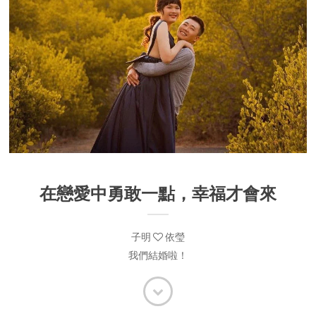
在戀愛中勇敢一點，幸福才會來
子明
依瑩
我們結婚啦！