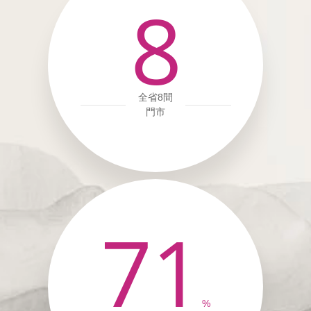
8
全省8間
門市
71
%