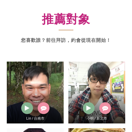
新
功
推薦對象
率
體
驗
您喜歡誰？前往拜訪，約會從現在開始！
小明 / 新北市
Cello / 新北市