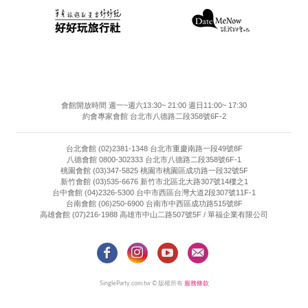
會館開放時間 週一~週六13:30~ 21:00 週日11:00~ 17:30
約會專家會館 台北市八德路二段358號6F-2
台北會館 (02)2381-1348 台北市重慶南路一段49號8F
八德會館 0800-302333 台北市八德路二段358號6F-1
桃園會館 (03)347-5825 桃園市桃園區成功路一段32號5F
新竹會館 (03)535-6676 新竹市北區北大路307號14樓之1
台中會館 (04)2326-5300 台中市西區台灣大道2段307號11F-1
台南會館 (06)250-6900 台南市中西區成功路515號8F
高雄會館 (07)216-1988 高雄市中山二路507號5F / 單福企業有限公司
SingleParty.com.tw © 版權所有
服務條款