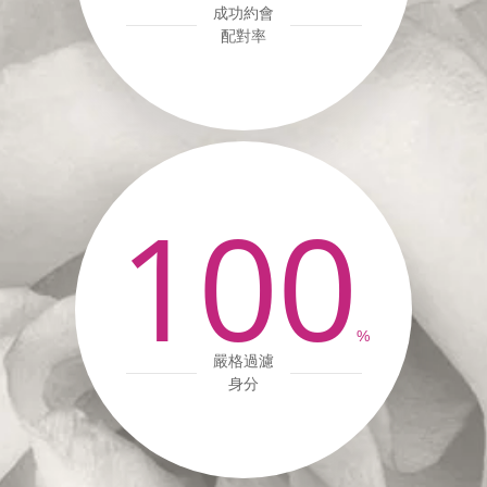
成功約會
配對率
100
%
嚴格過濾
身分