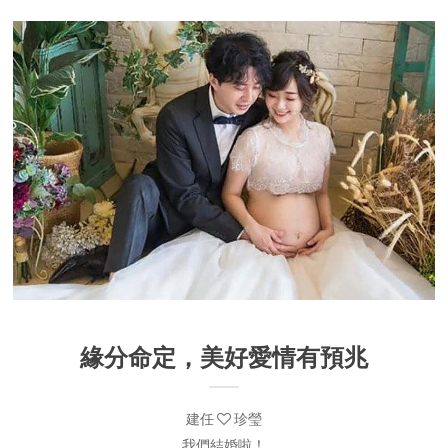
緣分命定，美好愛情有預兆
建任
珍瑩
我們結婚啦！