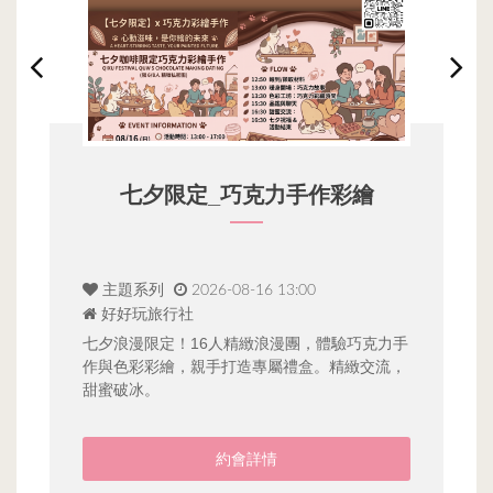
單身學習9讓她對我有愛的感
覺
心約會
2026-09-03 19:00
春天會館
平日單身進修課程學習愛的方程式運用遠距離教
學模式不管你人身在何處只要有手機和網路就能
手
０
輕輕鬆鬆的上課
，
饗
━
約會詳情