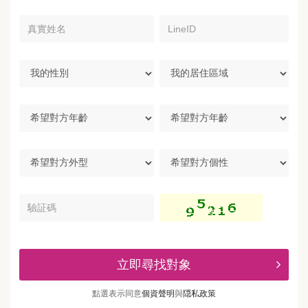
真
LineID
實
姓
名
我
我
的
的
性
居
別
住
希
區
望
域
對
方
希
希
年
望
望
齡
對
對
方
方
驗
外
個
証
型
性
碼
立即尋找對象
點選表示同意
個資聲明
與
隠私政策