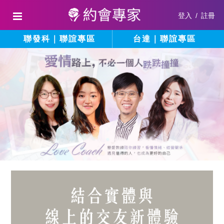
登入
/
註冊
聯發科｜聯誼專區
台達｜聯誼專區
結
填
寫
合