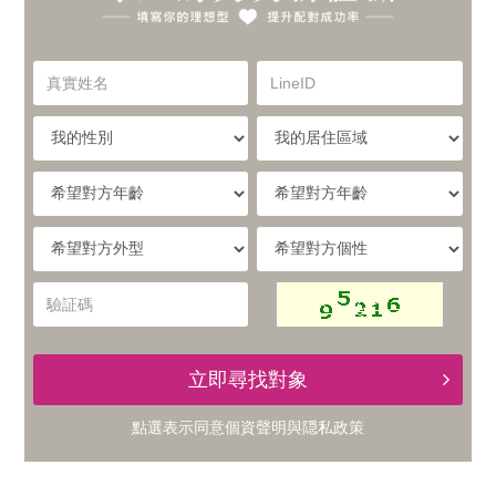
你
實
的
真
LineID
體
實
理
姓
我
我
名
與
的
的
想
性
居
希
別
住
望
線
型，
區
對
希
希
域
方
提
望
望
上
年
對
對
驗
齡
升
方
方
証
的
外
個
碼
型
性
配
立即尋找對象
交
對
點選表示同意
個資聲明
與
隠私政策
友
成