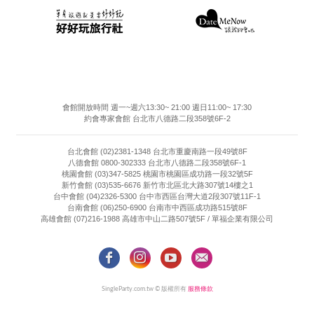
會館開放時間 週一~週六13:30~ 21:00 週日11:00~ 17:30
約會專家會館 台北市八德路二段358號6F-2
台北會館 (02)2381-1348 台北市重慶南路一段49號8F
八德會館 0800-302333 台北市八德路二段358號6F-1
桃園會館 (03)347-5825 桃園市桃園區成功路一段32號5F
新竹會館 (03)535-6676 新竹市北區北大路307號14樓之1
台中會館 (04)2326-5300 台中市西區台灣大道2段307號11F-1
台南會館 (06)250-6900 台南市中西區成功路515號8F
高雄會館 (07)216-1988 高雄市中山二路507號5F / 單福企業有限公司
SingleParty.com.tw © 版權所有
服務條款