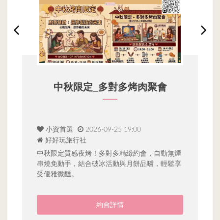
中秋限定_多對多烤肉聚會
小資首選
2026-09-25 19:00
好好玩旅行社
知
單
約
利
中秋限定質感夜烤！多對多精緻約會，自動無煙
就
串燒免動手，結合破冰活動與月餅品嚐，輕鬆享
受優雅微醺。
約會詳情