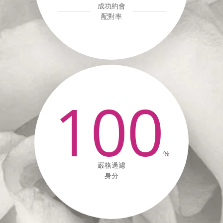
成功約會
配對率
100
%
嚴格過濾
身分