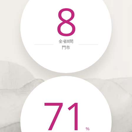
8
全省8間
門市
71
%