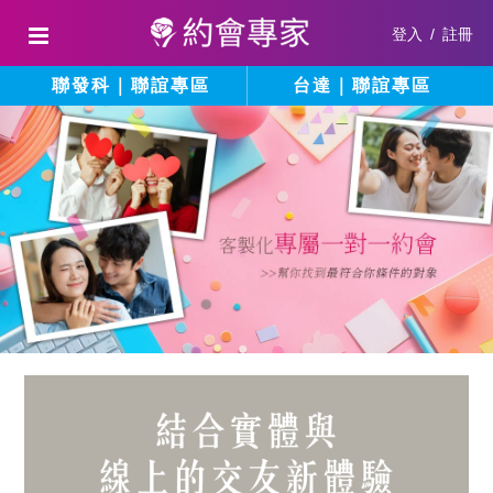
登入
/
註冊
聯發科｜聯誼專區
台達｜聯誼專區
結
填
寫
合