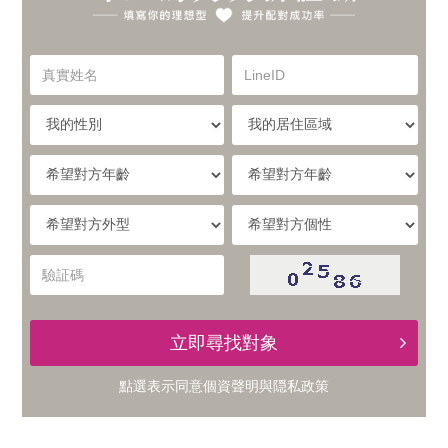
你
實
的
真
LineID
體
實
理
姓
我
我
名
與
的
的
想
性
居
希
別
住
望
線
型，
區
對
希
希
域
方
提
望
望
上
年
對
對
驗
齡
升
方
方
証
的
外
個
碼
型
性
配
立即尋找對象
交
對
點選表示同意
個資聲明
與
隠私政策
友
成