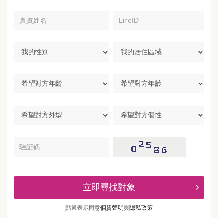
真
LineID
實
姓
名
我
我
的
的
性
居
別
住
希
區
望
域
對
方
希
希
年
望
望
齡
對
對
方
方
驗
外
個
証
型
性
碼
立即尋找對象
點選表示同意
個資聲明
與
隠私政策