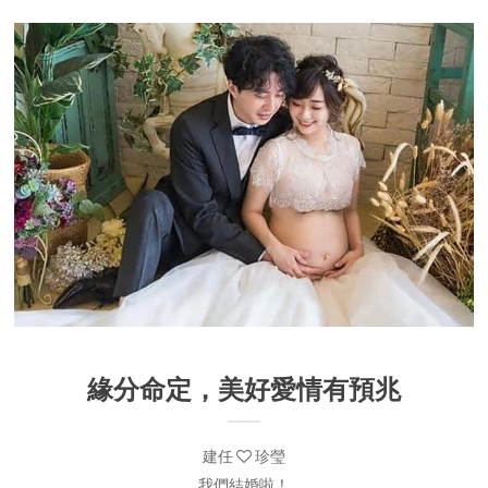
緣分命定，美好愛情有預兆
建任
珍瑩
我們結婚啦！