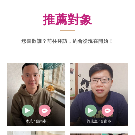
新
功
推薦對象
率
體
驗
您喜歡誰？前往拜訪，約會從現在開始！
木瓜 / 台南市
許先生 / 台南市