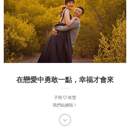
在戀愛中勇敢一點，幸福才會來
子明
依瑩
我們結婚啦！