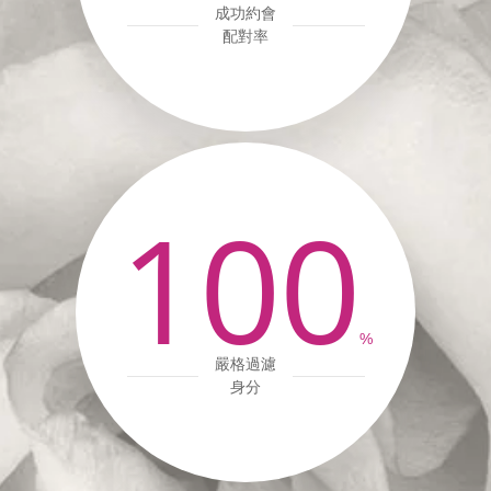
成功約會
配對率
100
%
嚴格過濾
身分