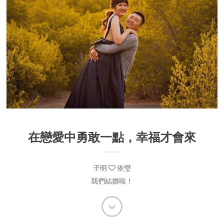
在戀愛中勇敢一點，幸福才會來
子明
依瑩
我們結婚啦！