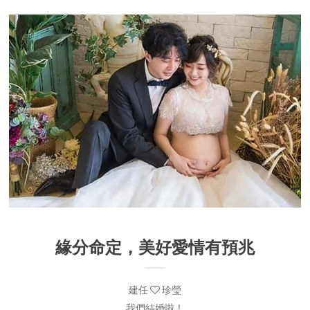
緣分命定，美好愛情有預兆
建任
珍瑩
我們結婚啦！