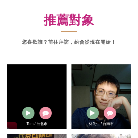
新
功
推薦對象
率
體
驗
您喜歡誰？前往拜訪，約會從現在開始！
Tom / 台北市
林先生 / 台南市