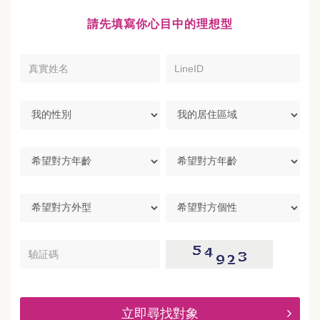
請先填寫你心目中的理想型
真
LineID
實
姓
名
我
我
的
的
性
居
別
住
希
區
望
域
對
方
希
希
年
望
望
齡
對
對
方
方
驗
外
個
証
型
性
碼
立即尋找對象