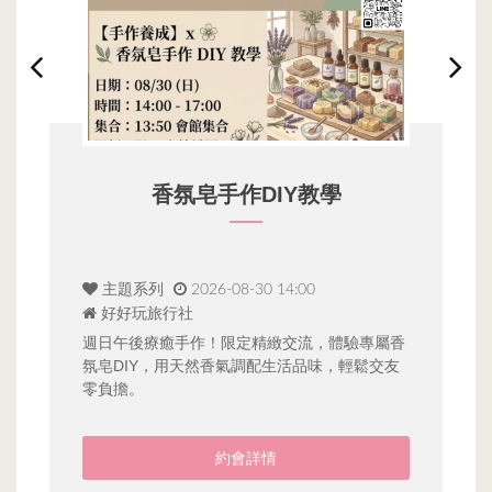
香氛皂手作DIY教學
主題系列
2026-08-30 14:00
好好玩旅行社
結

彼
引
週日午後療癒手作！限定精緻交流，體驗專屬香
六
氛皂DIY，用天然香氣調配生活品味，輕鬆交友
零負擔。
約會詳情