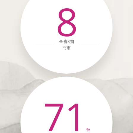
8
全省8間
門市
71
%