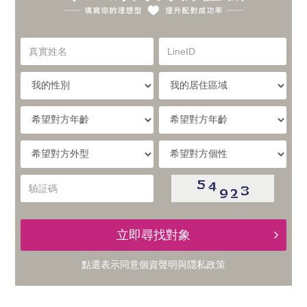
你
實
的
真
LineID
體
實
理
姓
我
我
名
與
的
的
想
性
居
希
別
住
望
線
型，
區
對
希
希
域
方
提
望
望
上
年
對
對
驗
齡
升
方
方
証
的
外
個
碼
型
性
配
立即尋找對象
交
對
點選表示同意
個資聲明
與
隠私政策
友
成