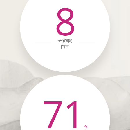
8
全省8間
門市
71
%