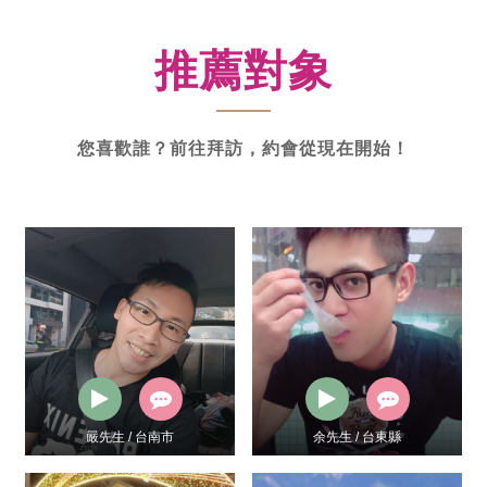
新
功
推薦對象
率
體
驗
您喜歡誰？前往拜訪，約會從現在開始！
嚴先生 / 台南市
余先生 / 台東縣