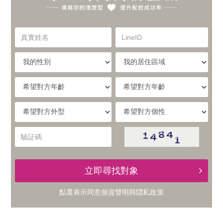
你
實
的
真
LineID
體
實
理
姓
我
我
名
與
的
的
想
性
居
希
別
住
望
線
型，
區
對
希
希
域
方
提
望
望
上
年
對
對
驗
齡
升
方
方
証
的
外
個
碼
型
性
配
立即尋找對象
交
對
點選表示同意
個資聲明
與
隠私政策
友
成