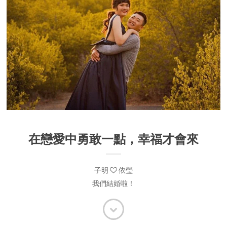
在戀愛中勇敢一點，幸福才會來
子明
依瑩
我們結婚啦！