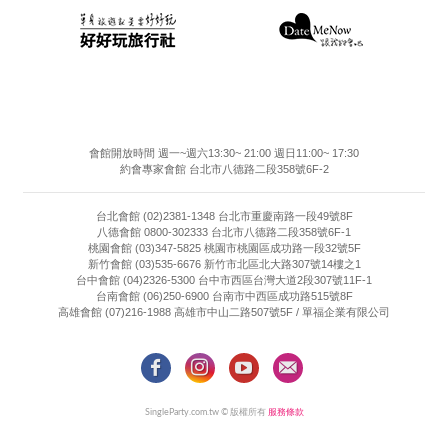
會館開放時間 週一~週六13:30~ 21:00 週日11:00~ 17:30
約會專家會館 台北市八德路二段358號6F-2
台北會館 (02)2381-1348 台北市重慶南路一段49號8F
八德會館 0800-302333 台北市八德路二段358號6F-1
桃園會館 (03)347-5825 桃園市桃園區成功路一段32號5F
新竹會館 (03)535-6676 新竹市北區北大路307號14樓之1
台中會館 (04)2326-5300 台中市西區台灣大道2段307號11F-1
台南會館 (06)250-6900 台南市中西區成功路515號8F
高雄會館 (07)216-1988 高雄市中山二路507號5F / 單福企業有限公司
SingleParty.com.tw © 版權所有
服務條款