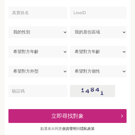
真
LineID
實
姓
名
我
我
的
的
性
居
別
住
希
區
望
域
對
方
希
希
年
望
望
齡
對
對
方
方
驗
外
個
証
型
性
碼
立即尋找對象
點選表示同意
個資聲明
與
隠私政策