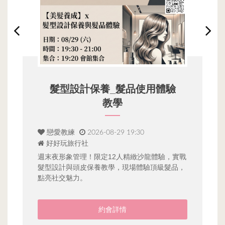
髮型設計保養_髮品使用體驗
教學
戀愛教練
2026-08-29 19:30
好好玩旅行社
女
七
科
作
週末夜形象管理！限定12人精緻沙龍體驗，實戰
甜
髮型設計與頭皮保養教學，現場體驗頂級髮品，
點亮社交魅力。
約會詳情