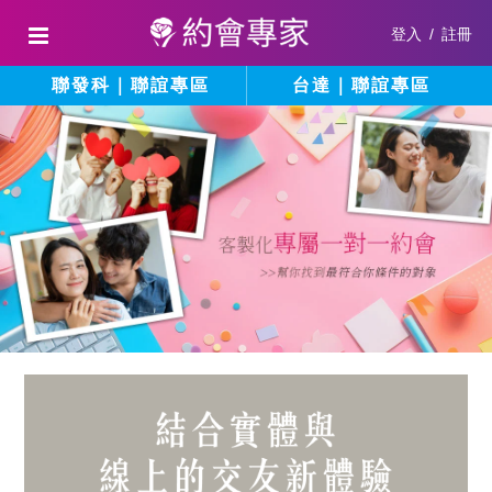
登入
/
註冊
聯發科｜聯誼專區
台達｜聯誼專區
結
填
寫
合