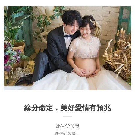
緣分命定，美好愛情有預兆
建任
珍瑩
我們結婚啦！