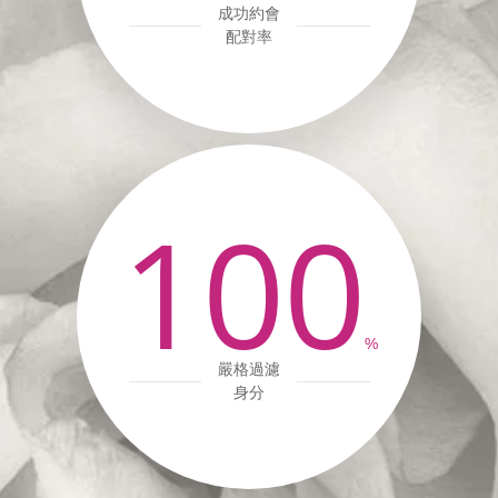
成功約會
配對率
100
%
嚴格過濾
身分