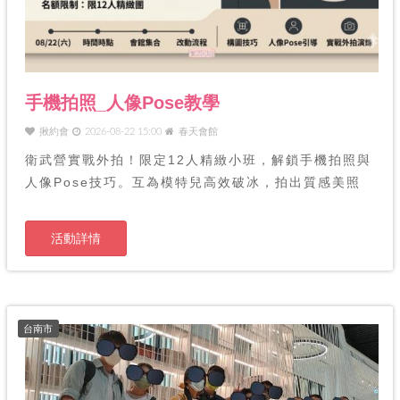
手機拍照_人像Pose教學
揪約會
2026-08-22 15:00
春天會館
衛武營實戰外拍！限定12人精緻小班，解鎖手機拍照與
人像Pose技巧。互為模特兒高效破冰，拍出質感美照
活動詳情
台南市