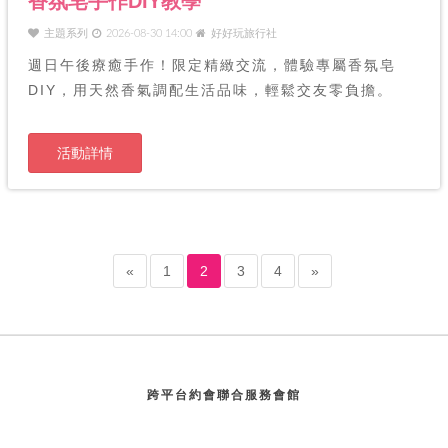
香氛皂手作DIY教學
主題系列
2026-08-30 14:00
好好玩旅行社
週日午後療癒手作！限定精緻交流，體驗專屬香氛皂
DIY，用天然香氣調配生活品味，輕鬆交友零負擔。
活動詳情
«
1
2
3
4
»
跨平台約會聯合服務會館