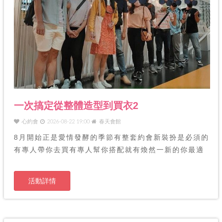
一次搞定從整體造型到買衣2
心約會
2026-08-22 19:00
春天會館
8月開始正是愛情發酵的季節有整套約會新裝扮是必須的
有專人帶你去買有專人幫你搭配就有煥然一新的你最適
合
活動詳情