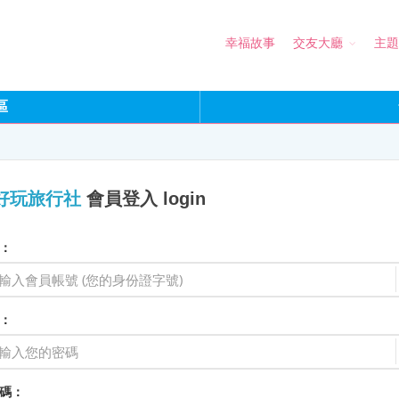
幸福故事
交友大廳
主題
區
好玩旅行社
會員登入 login
：
：
碼：