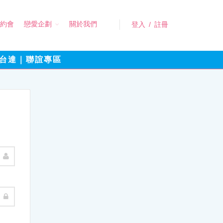
約會
戀愛企劃
關於我們
登入
/
註冊
台達｜聯誼專區