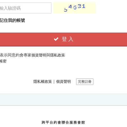
記住我的帳號
登 入
表示同意約會專家
與
個資聲明
隱私政策
帳密
∣
隱私權政策
個資聲明
完整註冊
跨平台約會聯合服務會館