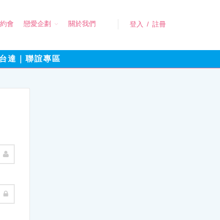
約會
戀愛企劃
關於我們
登入
/
註冊
台達｜聯誼專區