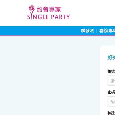
聯發科｜聯誼專
好
帳號
密碼
驗證