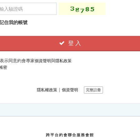
記住我的帳號
登 入
表示同意約會專家
與
個資聲明
隱私政策
帳密
∣
隱私權政策
個資聲明
完整註冊
跨平台約會聯合服務會館