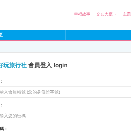
幸福故事
交友大廳
主題
區
好玩旅行社
會員登入 login
：
：
碼：