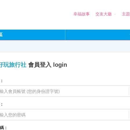
幸福故事
交友大廳
主題
區
好玩旅行社
會員登入 login
：
：
碼：