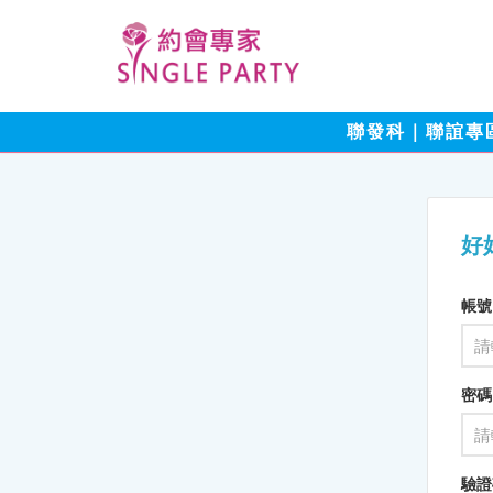
聯發科｜聯誼專
好
帳號
密碼
驗證