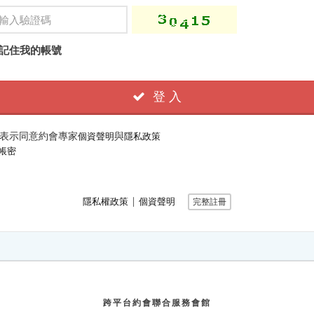
記住我的帳號
登 入
表示同意約會專家
與
個資聲明
隱私政策
帳密
∣
隱私權政策
個資聲明
完整註冊
跨平台約會聯合服務會館