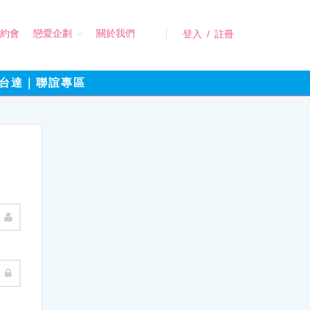
約會
戀愛企劃
關於我們
登入
/
註冊
台達｜聯誼專區