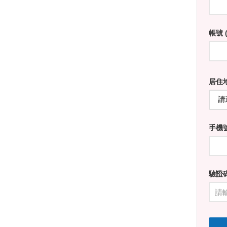
帳號 (
居住地
手機
驗證碼