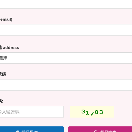
email)
 address
號碼
: