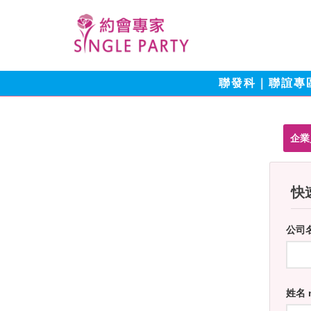
聯發科｜聯誼專
企業
快速
公司
姓名 