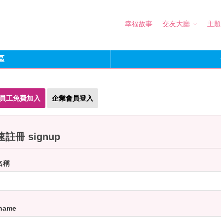
幸福故事
交友大廳
主題
區
員工免費加入
企業會員登入
註冊 signup
名稱
name