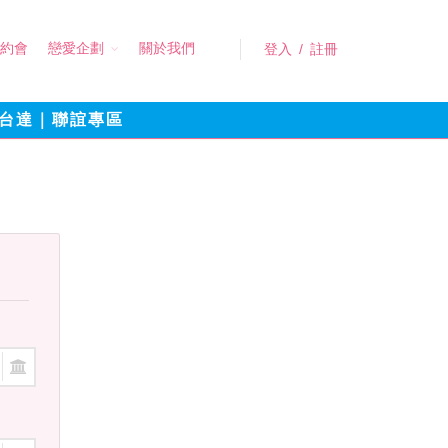
約會
戀愛企劃
關於我們
登入
/
註冊
台達｜聯誼專區