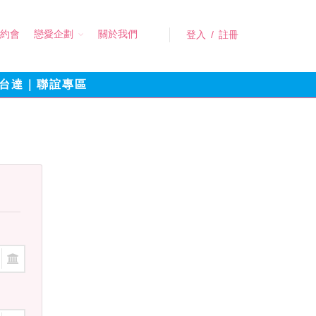
約會
戀愛企劃
關於我們
登入
/
註冊
台達｜聯誼專區