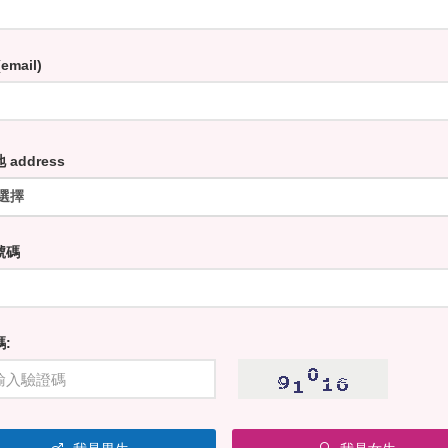
email)
 address
號碼
: