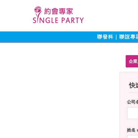
聯發科｜聯誼專
企業
快速
公司
姓名 