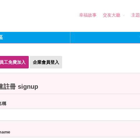
幸福故事
交友大廳
主題
區
員工免費加入
企業會員登入
註冊 signup
名稱
name