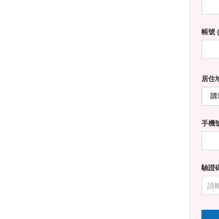
帳號 (
居住地
手機
驗證碼