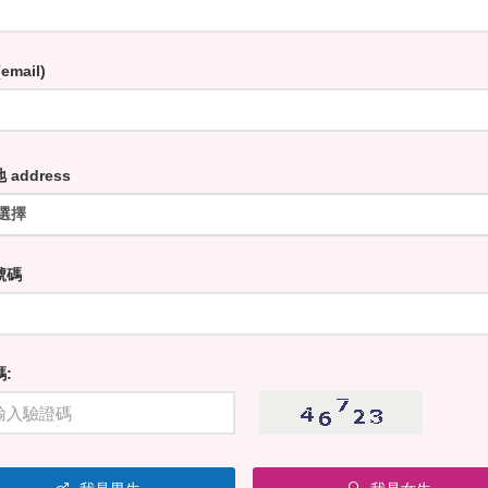
email)
 address
號碼
: