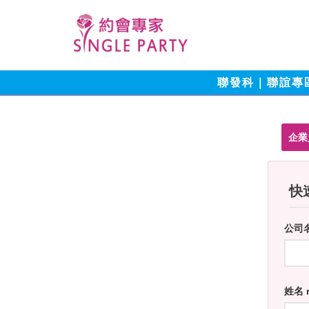
聯發科｜聯誼專
企業
快速
公司
姓名 