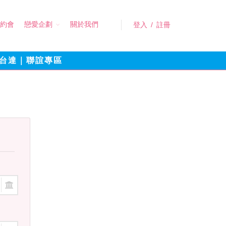
約會
戀愛企劃
關於我們
登入
/
註冊
台達｜聯誼專區