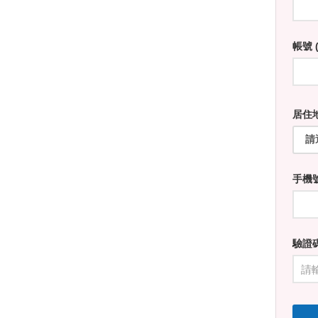
帳號 (
居住地
手機
驗證碼