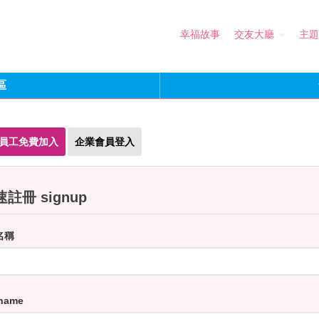
幸福故事
交友大廳
主題
區
員工免費加入
企業會員登入
註冊 signup
名稱
name