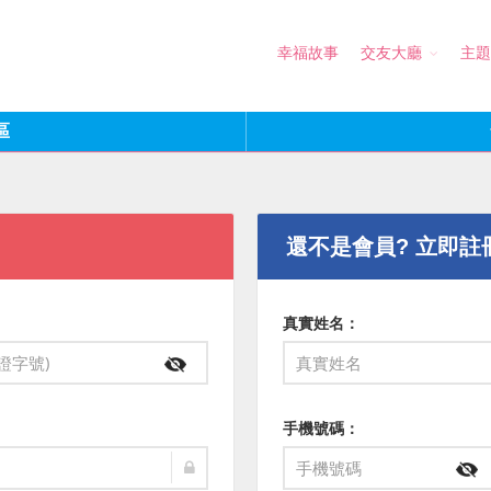
幸福故事
交友大廳
主題
區
還不是會員? 立即註
真實姓名：
手機號碼：