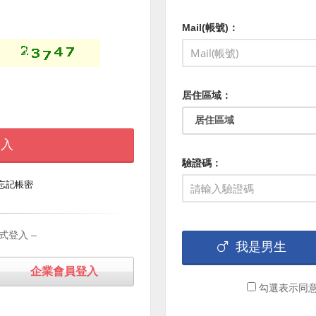
Mail(帳號)：
居住區域：
 入
驗證碼：
忘記帳密
式登入 –
我是男生
企業會員登入
勾選表示同