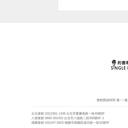
會館開放時間 週一~週六13:
台北會館 (02)2381-1348 台北市重慶南路一段49號8F
八德會館 0800-302333 台北市八德路二段358號6F-1
桃園會館 (03)347-5825 桃園市桃園區成功路一段32號5F