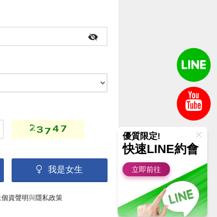
優質限定!
快速LINE約會
我是女生
立即前往
意
個資聲明
與
隱私政策