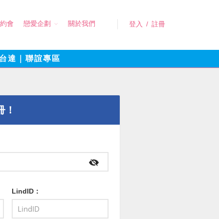
約會
戀愛企劃
關於我們
登入
/
註冊
台達｜聯誼專區
冊！
LindID：