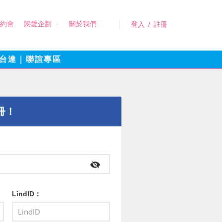
約會
戀愛企劃
關於我們
登入
/
註冊
台達｜聯誼專區
冊！
LindID：