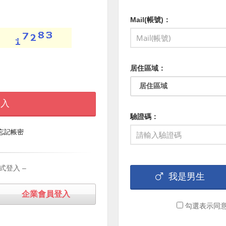
Mail(帳號)：
居住區域：
 入
驗證碼：
忘記帳密
式登入 –
我是男生
企業會員登入
勾選表示同