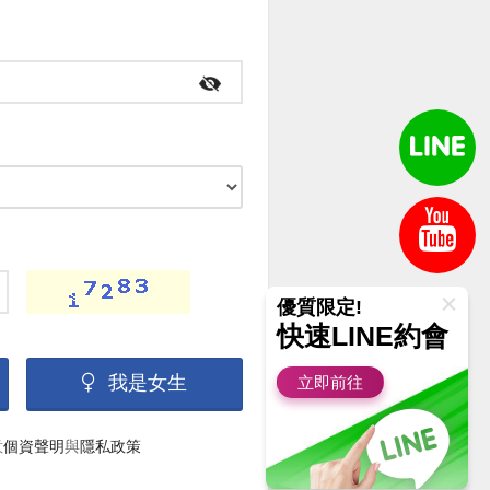
優質限定!
快速LINE約會
我是女生
立即前往
意
個資聲明
與
隱私政策