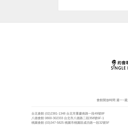
會館開放時間 週一~週六13:
台北會館 (02)2381-1348 台北市重慶南路一段49號8F
八德會館 0800-302333 台北市八德路二段358號6F-1
桃園會館 (03)347-5825 桃園市桃園區成功路一段32號5F