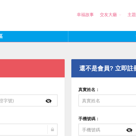
幸福故事
交友大廳
主題
區
還不是會員? 立即註
真實姓名：
手機號碼：