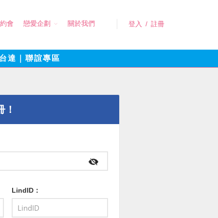
約會
戀愛企劃
關於我們
登入
/
註冊
台達｜聯誼專區
冊！
LindID：