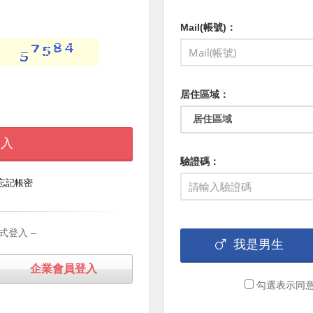
Mail(帳號)：
居住區域：
 入
驗證碼：
忘記帳密
式登入 –
我是男生
企業會員登入
勾選表示同