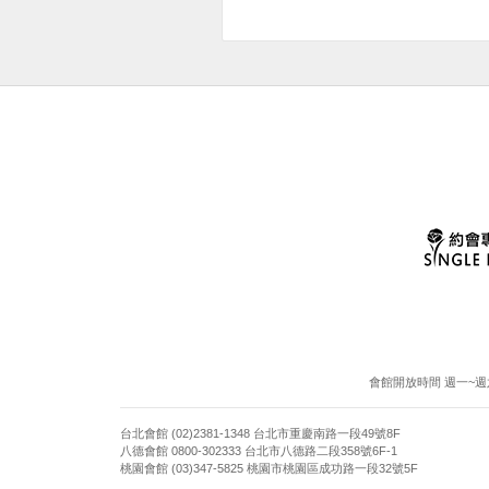
會館開放時間 週一~週六13:
台北會館 (02)2381-1348 台北市重慶南路一段49號8F
八德會館 0800-302333 台北市八德路二段358號6F-1
桃園會館 (03)347-5825 桃園市桃園區成功路一段32號5F