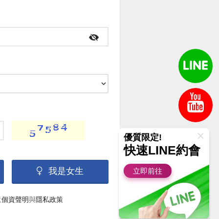
優質限定!
快速LINE約會
我是女生
立即前往
意
個資聲明
與
隱私政策