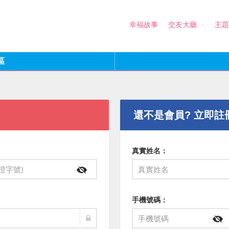
幸福故事
交友大廳
主題
區
還不是會員? 立即註
真實姓名：
手機號碼：