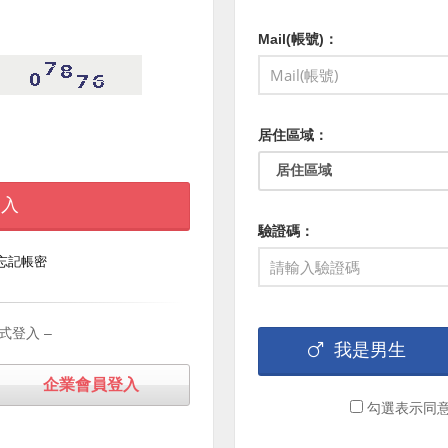
Mail(帳號)：
居住區域：
 入
驗證碼：
忘記帳密
式登入 –
我是男生
企業會員登入
勾選表示同