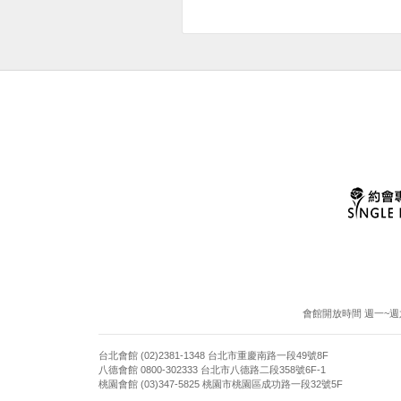
會館開放時間 週一~週六13:
台北會館 (02)2381-1348 台北市重慶南路一段49號8F
八德會館 0800-302333 台北市八德路二段358號6F-1
桃園會館 (03)347-5825 桃園市桃園區成功路一段32號5F