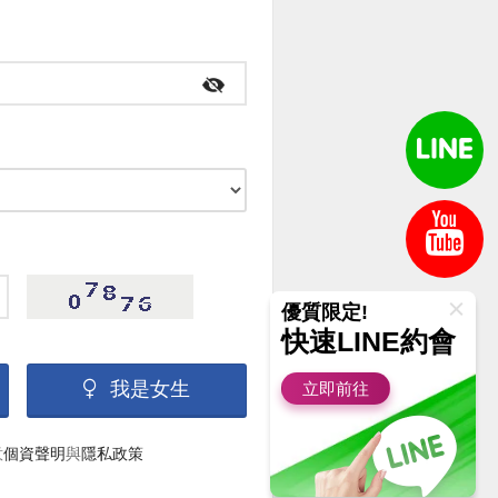
優質限定!
快速LINE約會
我是女生
立即前往
意
個資聲明
與
隱私政策