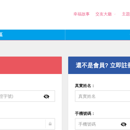
幸福故事
交友大廳
主題
區
還不是會員? 立即註
真實姓名：
手機號碼：