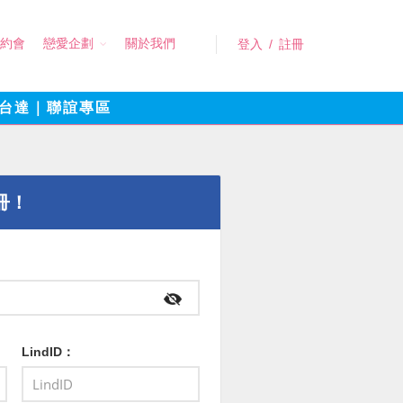
約會
戀愛企劃
關於我們
登入
/
註冊
台達｜聯誼專區
冊！
LindID：