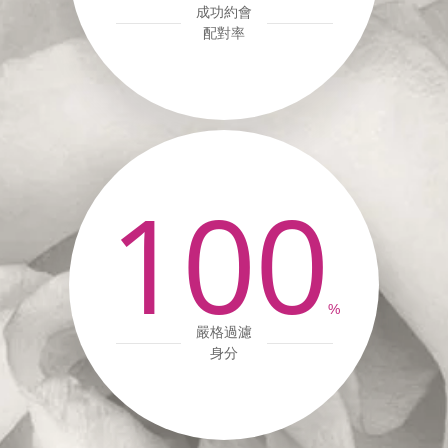
成功約會
配對率
100
%
嚴格過濾
身分