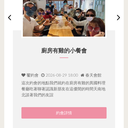
廚房有雞的小餐會
饗約會
2026-08-29 18:00
春天會館
教
這次約會的地點我們就約在廚房有雞的異國料理
約
能
餐廳吃著聊著認識新朋友在這優閒的時間天南地
道
北談著我們的友誼
會
約會詳情