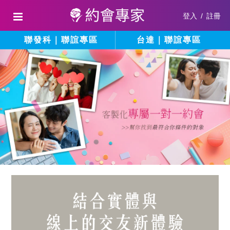
登入
/
註冊
聯發科｜聯誼專區
台達｜聯誼專區
結
填
寫
合