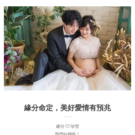
緣分命定，美好愛情有預兆
建任
珍瑩
我們結婚啦！