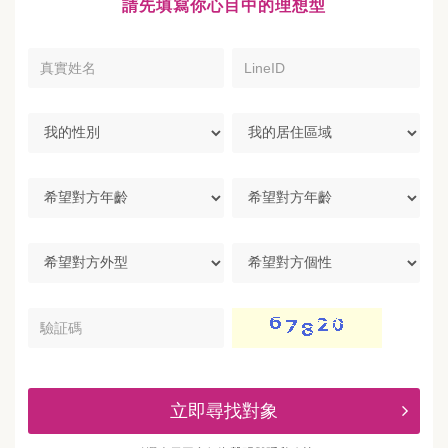
請先填寫你心目中的理想型
真
LineID
實
姓
名
我
我
的
的
性
居
別
住
希
區
望
域
對
方
希
希
年
望
望
齡
對
對
方
方
驗
外
個
証
型
性
碼
立即尋找對象