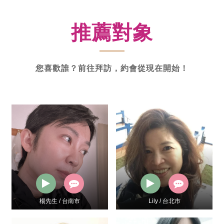
新
功
推薦對象
率
體
驗
您喜歡誰？前往拜訪，約會從現在開始！
楊先生 / 台南市
Lily / 台北市