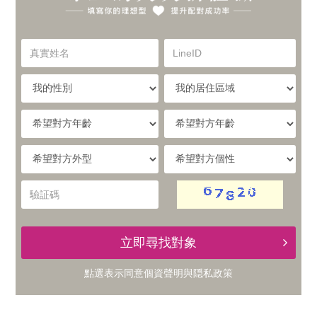
你
實
的
真
LineID
體
實
理
姓
我
我
名
與
的
的
想
性
居
希
別
住
望
線
型，
區
對
希
希
域
方
提
望
望
上
年
對
對
驗
齡
升
方
方
証
的
外
個
碼
型
性
配
立即尋找對象
交
對
點選表示同意
個資聲明
與
隠私政策
友
成