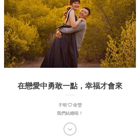
在戀愛中勇敢一點，幸福才會來
子明
依瑩
我們結婚啦！