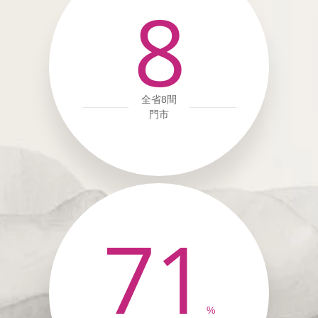
8
全省8間
門市
71
%