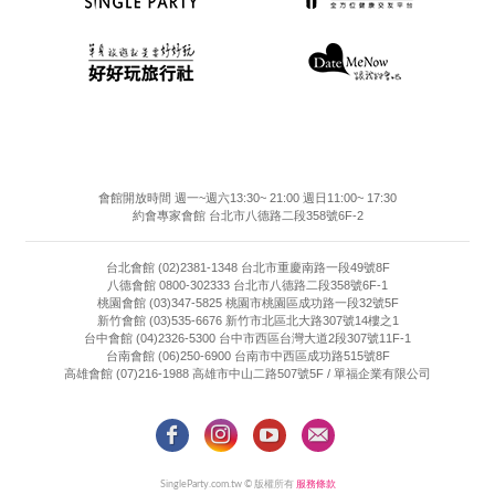
會館開放時間 週一~週六13:30~ 21:00 週日11:00~ 17:30
約會專家會館 台北市八德路二段358號6F-2
台北會館 (02)2381-1348 台北市重慶南路一段49號8F
八德會館 0800-302333 台北市八德路二段358號6F-1
桃園會館 (03)347-5825 桃園市桃園區成功路一段32號5F
新竹會館 (03)535-6676 新竹市北區北大路307號14樓之1
台中會館 (04)2326-5300 台中市西區台灣大道2段307號11F-1
台南會館 (06)250-6900 台南市中西區成功路515號8F
高雄會館 (07)216-1988 高雄市中山二路507號5F / 單福企業有限公司
SingleParty.com.tw © 版權所有
服務條款