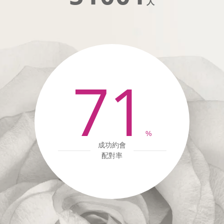
人
71
%
成功約會
配對率