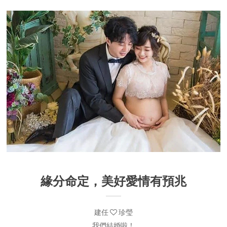
緣分命定，美好愛情有預兆
建任
珍瑩
我們結婚啦！