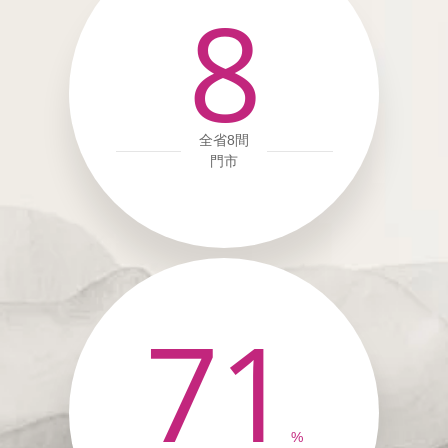
8
全省8間
門市
71
%