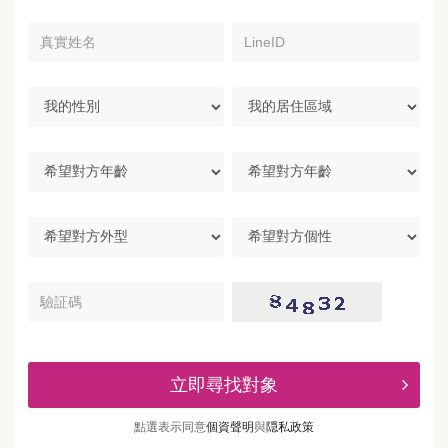
真
LineID
實
姓
名
我
我
的
的
性
居
別
住
希
區
望
域
對
方
希
希
年
望
望
齡
對
對
方
方
驗
外
個
証
型
性
碼
立即尋找對象
點選表示同意
個資聲明
與
隠私政策