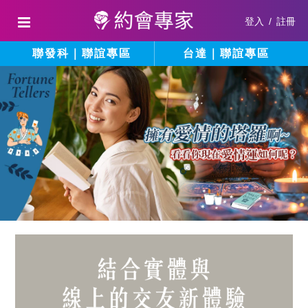
登入
/
註冊
聯發科｜聯誼專區
台達｜聯誼專區
結
填
寫
合