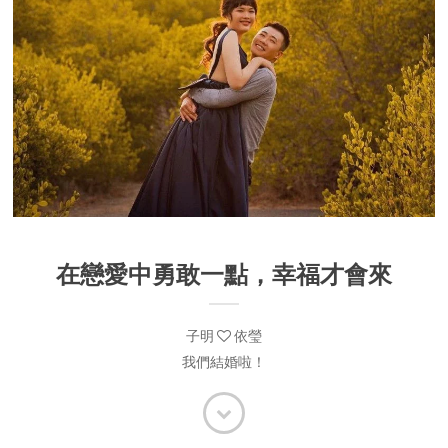
在戀愛中勇敢一點，幸福才會來
子明
依瑩
我們結婚啦！