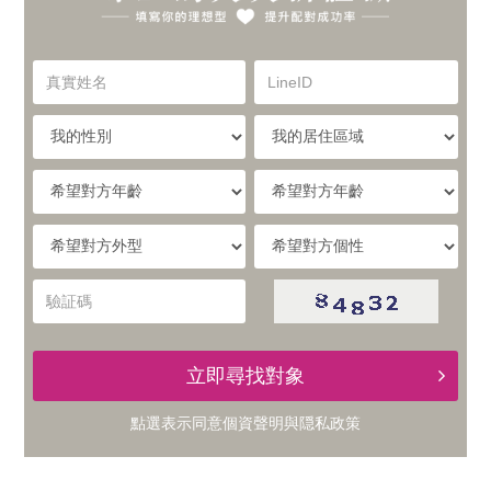
你
實
的
真
LineID
體
實
理
姓
我
我
名
與
的
的
想
性
居
希
別
住
望
線
型，
區
對
希
希
域
方
提
望
望
上
年
對
對
驗
齡
升
方
方
証
的
外
個
碼
型
性
配
立即尋找對象
交
對
點選表示同意
個資聲明
與
隠私政策
友
成