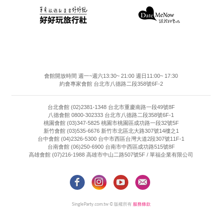
會館開放時間 週一~週六13:30~ 21:00 週日11:00~ 17:30
約會專家會館 台北市八德路二段358號6F-2
台北會館 (02)2381-1348 台北市重慶南路一段49號8F
八德會館 0800-302333 台北市八德路二段358號6F-1
桃園會館 (03)347-5825 桃園市桃園區成功路一段32號5F
新竹會館 (03)535-6676 新竹市北區北大路307號14樓之1
台中會館 (04)2326-5300 台中市西區台灣大道2段307號11F-1
台南會館 (06)250-6900 台南市中西區成功路515號8F
高雄會館 (07)216-1988 高雄市中山二路507號5F / 單福企業有限公司
SingleParty.com.tw © 版權所有
服務條款