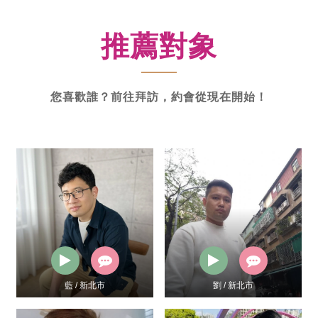
新
功
推薦對象
率
體
驗
您喜歡誰？前往拜訪，約會從現在開始！
藍 / 新北市
劉 / 新北市