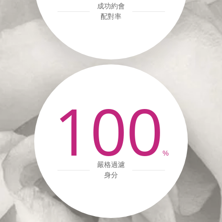
成功約會
配對率
100
%
嚴格過濾
身分