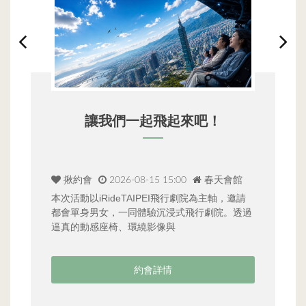
讓我們一起飛起來吧！
揪約會
2026-08-15 15:00
春天會館
本次活動以iRideTAIPEI飛行劇院為主軸，邀請
與
與
都會單身男女，一同體驗沉浸式飛行劇院。透過
港
逼真的動感座椅、環繞影像與
說
約會詳情