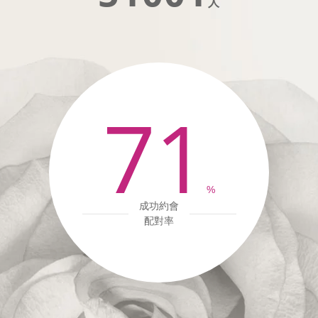
人
71
%
成功約會
配對率