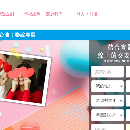
戀愛企劃
幸福故事
關於我們
登入
/
註冊
台達｜聯誼專區
結
填
寫
合
真
Li
你
實
實
姓
我
我
的
名
的
的
體
性
居
希
理
別
住
望
區
對
與
希
希
想
域
方
望
望
年
對
對
線
型，
驗
齡