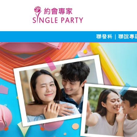
聯發科｜聯誼專