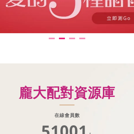
龐大配對資源庫
在線會員數
51002