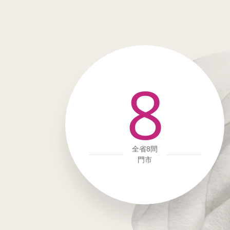
8
全省8間
門市