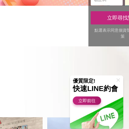
方
方
証
外
個
提
碼
上
型
性
立即尋找
升
的
點選表示同意
個資
配
策
交
對
友
成
新
功
優質限定!
率
快速LINE約會
體
立即前往
驗