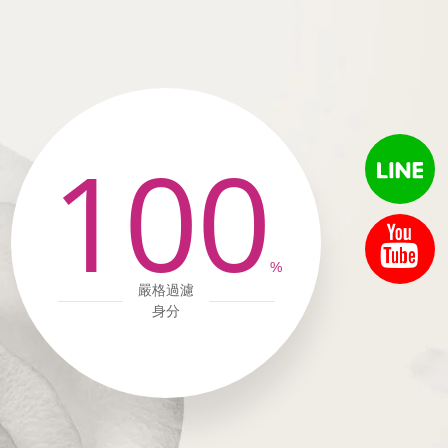
100
%
嚴格過濾
身分