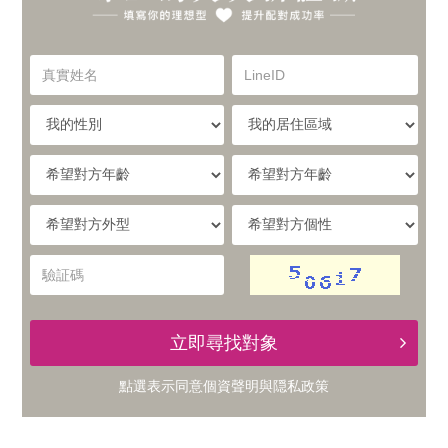
你
實
的
真
LineID
體
實
理
姓
我
我
名
與
的
的
想
性
居
希
別
住
望
線
型，
區
對
希
希
域
方
提
望
望
上
年
對
對
驗
齡
升
方
方
証
的
外
個
碼
型
性
配
立即尋找對象
交
對
點選表示同意
個資聲明
與
隠私政策
友
成