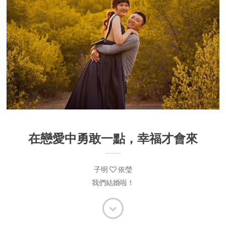
在戀愛中勇敢一點，幸福才會來
子明
依瑩
我們結婚啦！