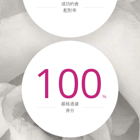
成功約會
配對率
100
%
嚴格過濾
身分