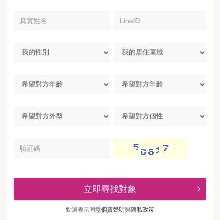
真
LineID
實
姓
名
我
我
的
的
性
居
別
住
希
區
望
域
對
方
希
希
年
望
望
齡
對
對
方
方
驗
外
個
証
型
性
碼
立即尋找對象
點選表示同意
個資聲明
與
隠私政策