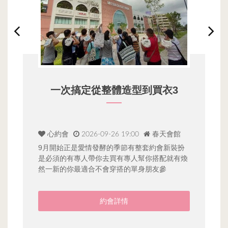
一次搞定從整體造型到買衣3
心約會
2026-09-26 19:00
春天會館
9月開始正是愛情發酵的季節有整套約會新裝扮
我
是必須的有專人帶你去買有專人幫你搭配就有煥
己
然一新的你最適合不會穿搭的單身朋友參
也
近
約會詳情