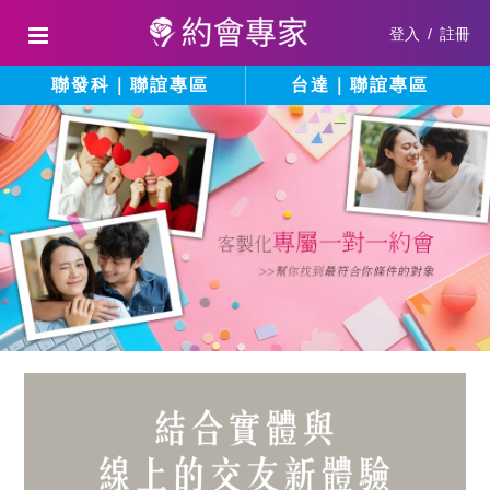
登入
/
註冊
聯發科｜聯誼專區
台達｜聯誼專區
結
填
寫
合