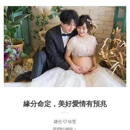
緣分命定，美好愛情有預兆
建任
珍瑩
我們結婚啦！