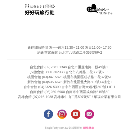
會館開放時間 週一~週六13:30~ 21:00 週日11:00~ 17:30
約會專家會館 台北市八德路二段358號6F-2
台北會館 (02)2381-1348 台北市重慶南路一段49號8F
八德會館 0800-302333 台北市八德路二段358號6F-1
桃園會館 (03)347-5825 桃園市桃園區成功路一段32號5F
新竹會館 (03)535-6676 新竹市北區北大路307號14樓之1
台中會館 (04)2326-5300 台中市西區台灣大道2段307號11F-1
台南會館 (06)250-6900 台南市中西區成功路515號8F
高雄會館 (07)216-1988 高雄市中山二路507號5F / 單福企業有限公司
SingleParty.com.tw © 版權所有
服務條款