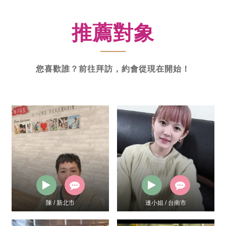
新
功
推薦對象
率
體
驗
您喜歡誰？前往拜訪，約會從現在開始！
陳 / 新北市
連小姐 / 台南市