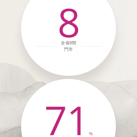
8
全省8間
門市
71
%