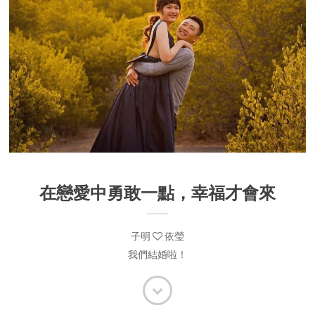
在戀愛中勇敢一點，幸福才會來
子明
依瑩
我們結婚啦！