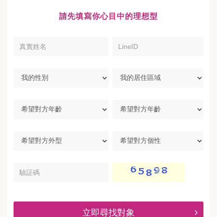
請先填寫你心目中的理想型
真
LineID
實
姓
名
我
我
的
的
性
居
別
住
希
區
望
域
對
方
希
希
年
望
望
齡
對
對
方
方
驗
外
個
証
型
性
碼
立即尋找對象