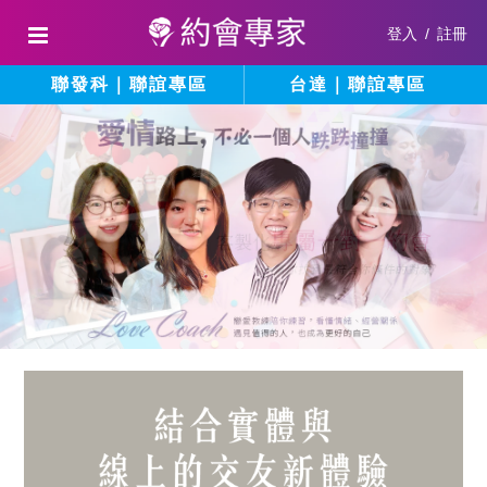
登入
/
註冊
聯發科｜聯誼專區
台達｜聯誼專區
結
填
寫
合