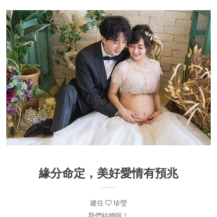
緣分命定，美好愛情有預兆
建任
珍瑩
我們結婚啦！