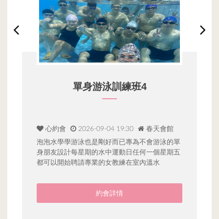
浪漫相遇杏壇教師
饗約會
2026-09-28 13:00
DateMeNow
單
五
０９／２８（一）１３：００－１６：３０📚💞
０
饗約會｜「浪漫相遇・杏壇教師」🍀
揪
✨━━━━━━━━━━━━━━━🌷教育
✨
約會詳情