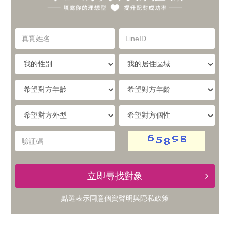
你
實
的
真
LineID
體
實
理
姓
我
我
名
與
的
的
想
性
居
希
別
住
望
線
型，
區
對
希
希
域
方
提
望
望
上
年
對
對
驗
齡
升
方
方
証
的
外
個
碼
型
性
配
立即尋找對象
交
對
點選表示同意
個資聲明
與
隠私政策
友
成