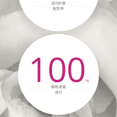
成功約會
配對率
100
%
嚴格過濾
身分