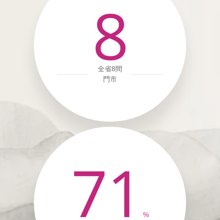
8
全省8間
門市
71
%