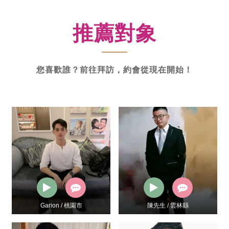
新
功
推薦對象
率
體
驗
您喜歡誰？前往拜訪，約會從現在開始！
陳先生 / 雲林縣
楊先生 / 台南市