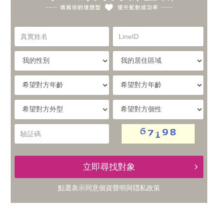
你
實
的
真
LineID
體
實
理
姓
我
我
名
與
的
的
想
性
居
希
別
住
望
線
型，
區
對
希
希
域
方
提
望
望
上
年
對
對
驗
齡
升
方
方
証
的
外
個
碼
型
性
配
立即尋找對象
交
對
點選表示同意
個資聲明
與
隠私政策
友
成