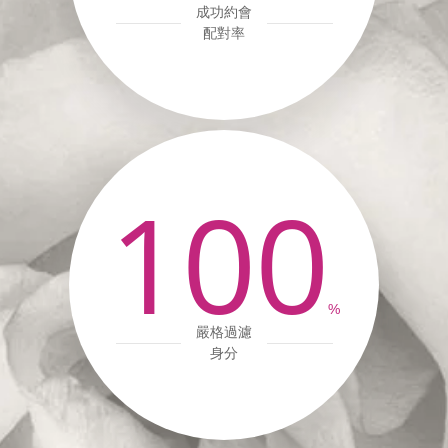
成功約會
配對率
100
%
嚴格過濾
身分