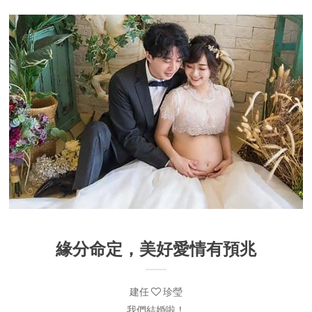
緣分命定，美好愛情有預兆
建任
珍瑩
我們結婚啦！