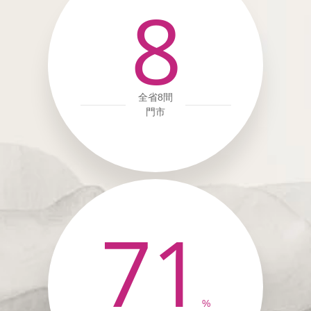
8
全省8間
門市
71
%