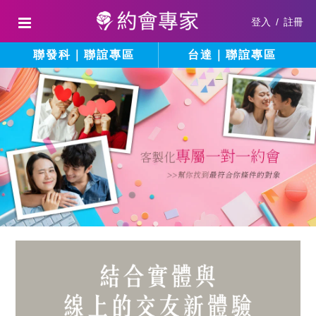
登入
/
註冊
聯發科｜聯誼專區
台達｜聯誼專區
結
填
寫
合