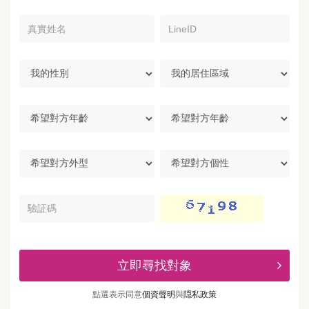
真
LineID
實
姓
名
我
我
的
的
性
居
別
住
希
區
望
域
對
方
希
希
年
望
望
齡
對
對
方
方
驗
外
個
証
型
性
碼
立即尋找對象
點選表示同意
個資聲明
與
隠私政策