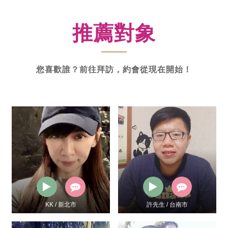
新
功
推薦對象
率
體
驗
您喜歡誰？前往拜訪，約會從現在開始！
KK / 新北市
許先生 / 台南市