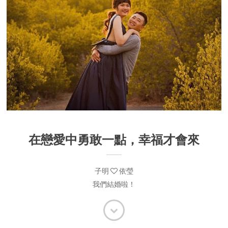
在戀愛中勇敢一點，幸福才會來
子明
依瑩
我們結婚啦！