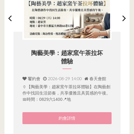
陶藝美學：趙家窯午茶拉坏
體驗
饗約會
2026-08-29 14:00
春天會館
🏺【陶藝美學：趙家窯午茶拉坏體驗】在陶藝創
春
作中找回生活節奏，共享優雅且具質感的午後。
動
月
📅時間：0829六1400📍地
等
約會詳情