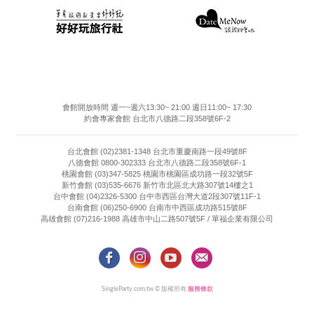
會館開放時間 週一~週六13:30~ 21:00 週日11:00~ 17:30
約會專家會館 台北市八德路二段358號6F-2
台北會館 (02)2381-1348 台北市重慶南路一段49號8F
八德會館 0800-302333 台北市八德路二段358號6F-1
桃園會館 (03)347-5825 桃園市桃園區成功路一段32號5F
新竹會館 (03)535-6676 新竹市北區北大路307號14樓之1
台中會館 (04)2326-5300 台中市西區台灣大道2段307號11F-1
台南會館 (06)250-6900 台南市中西區成功路515號8F
高雄會館 (07)216-1988 高雄市中山二路507號5F / 單福企業有限公司
SingleParty.com.tw © 版權所有
服務條款