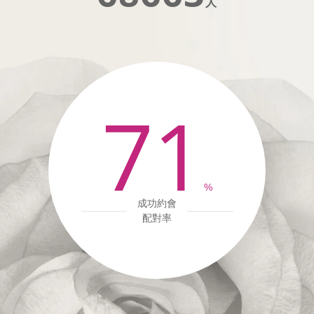
人
71
%
成功約會
配對率