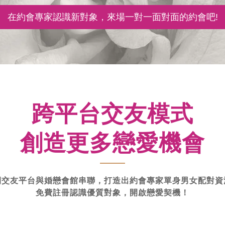
在約會專家認識新對象，
來場一對一面對面的約會吧!
跨平台交友模式
創造更多戀愛機會
間交友平台與婚戀會館串聯，打造出約會專家單身男女配對資
免費註冊認識優質對象，開啟戀愛契機！