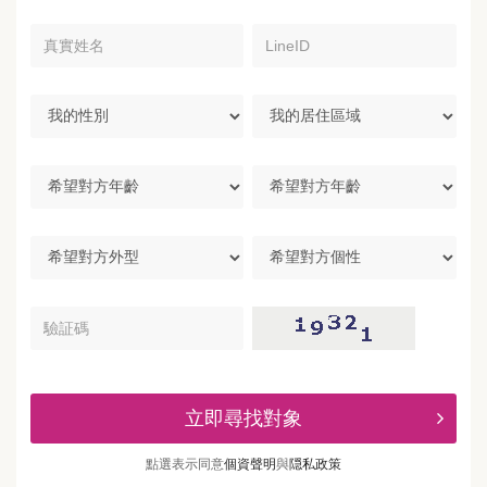
真
LineID
實
姓
名
我
我
的
的
性
居
別
住
希
區
望
域
對
方
希
希
年
望
望
齡
對
對
方
方
驗
外
個
証
型
性
碼
立即尋找對象
點選表示同意
個資聲明
與
隠私政策