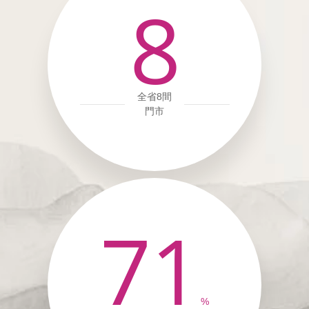
8
全省8間
門市
71
%