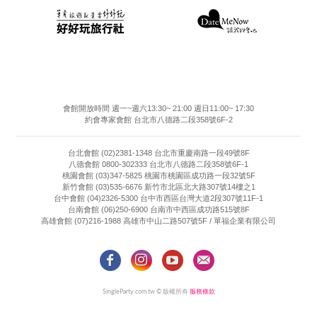
會館開放時間 週一~週六13:30~ 21:00 週日11:00~ 17:30
約會專家會館 台北市八德路二段358號6F-2
台北會館 (02)2381-1348 台北市重慶南路一段49號8F
八德會館 0800-302333 台北市八德路二段358號6F-1
桃園會館 (03)347-5825 桃園市桃園區成功路一段32號5F
新竹會館 (03)535-6676 新竹市北區北大路307號14樓之1
台中會館 (04)2326-5300 台中市西區台灣大道2段307號11F-1
台南會館 (06)250-6900 台南市中西區成功路515號8F
高雄會館 (07)216-1988 高雄市中山二路507號5F / 單福企業有限公司
SingleParty.com.tw © 版權所有
服務條款