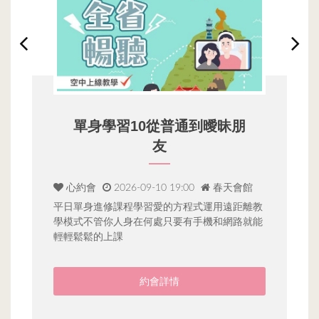
單身學習10從普通到曖昧朋
友
心約會
2026-09-10 19:00
春天會館
平日單身進修課程學習愛的方程式運用遠距離教

學模式不管你人身在何處只要有手機和網路就能
專
輕輕鬆鬆的上課
等
約會詳情