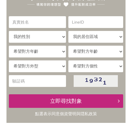
你
實
的
真
LineID
體
實
理
姓
我
我
名
與
的
的
想
性
居
希
別
住
望
線
型，
區
對
希
希
域
方
提
望
望
上
年
對
對
驗
齡
升
方
方
証
的
外
個
碼
型
性
配
立即尋找對象
交
對
點選表示同意
個資聲明
與
隠私政策
友
成