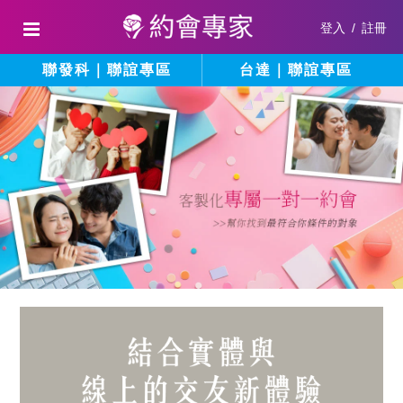
登入
/
註冊
聯發科｜聯誼專區
台達｜聯誼專區
結
填
寫
合