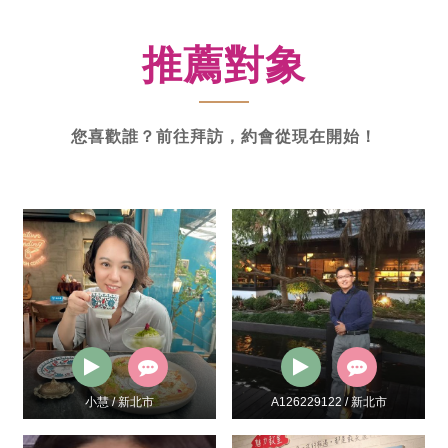
新
功
推薦對象
率
體
驗
您喜歡誰？前往拜訪，約會從現在開始！
小慧 / 新北市
A126229122 / 新北市