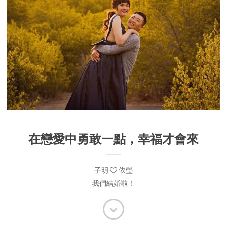
在戀愛中勇敢一點，幸福才會來
子明
依瑩
我們結婚啦！