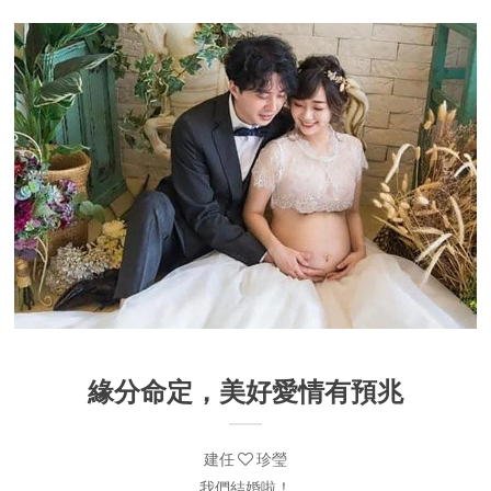
緣分命定，美好愛情有預兆
建任
珍瑩
我們結婚啦！