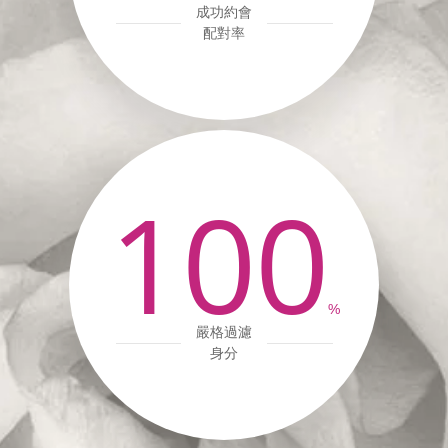
成功約會
配對率
100
%
嚴格過濾
身分